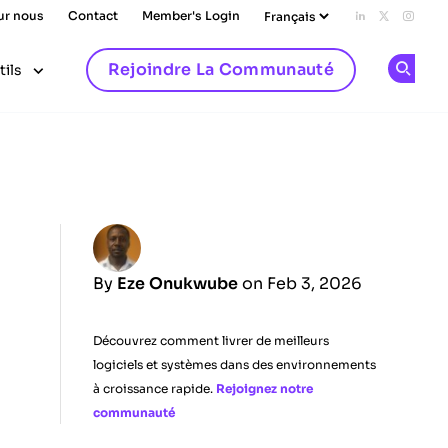
ur nous
Contact
Member's Login
Add us on L
Follow u
Follo
Rejoindre La Communauté
tils
Op
By
Eze Onukwube
on Feb 3, 2026
Découvrez comment livrer de meilleurs
logiciels et systèmes dans des environnements
à croissance rapide.
Rejoignez notre
communauté