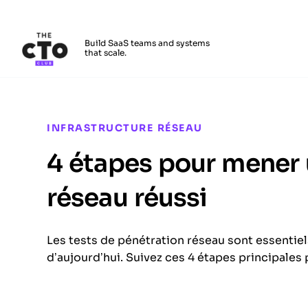
The CTO Club
Build SaaS teams and systems
that scale.
Skip to main content
INFRASTRUCTURE RÉSEAU
4 étapes pour mener 
réseau réussi
Les tests de pénétration réseau sont essentiel
d’aujourd’hui. Suivez ces 4 étapes principales 