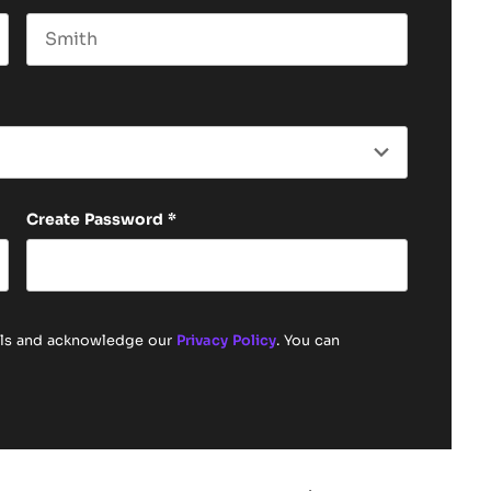
Last name
Create Password
*
ails and acknowledge our
Privacy Policy
. You can