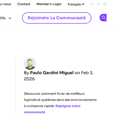
ur nous
Contact
Member's Login
Add us on L
Follow u
Follo
Rejoindre La Communauté
tils
Op
By
Paulo Gardini Miguel
on Feb 3,
2026
Découvrez comment livrer de meilleurs
logiciels et systèmes dans des environnements
à croissance rapide.
Rejoignez notre
communauté