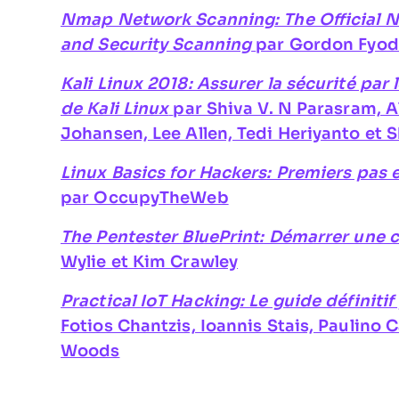
Nmap Network Scanning: The Official 
and Security Scanning
par Gordon Fyod
Kali Linux 2018: Assurer la sécurité par l
de Kali Linux
par Shiva V. N Parasram,
Johansen, Lee Allen, Tedi Heriyanto et S
Linux Basics for Hackers: Premiers pas e
par OccupyTheWeb
The Pentester BluePrint: Démarrer une c
Wylie et Kim Crawley
Practical IoT Hacking: Le guide définitif
Fotios Chantzis, Ioannis Stais, Paulino
Woods