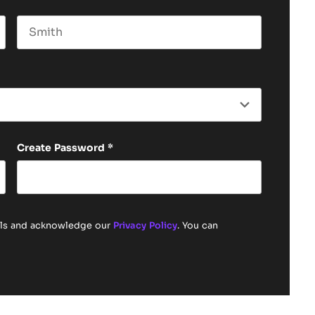
Last name
Create Password
*
ails and acknowledge our
Privacy Policy
. You can