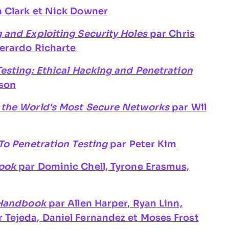
n Clark et Nick Downer
 and Exploiting Security Holes
par Chris
Gerardo Richarte
esting: Ethical Hacking and Penetration
tson
 the World's Most Secure Networks
par Wil
To Penetration Testing
par Peter Kim
book
par Dominic Chell, Tyrone Erasmus,
 Handbook
par Allen Harper, Ryan Linn,
Tejeda, Daniel Fernandez et Moses Frost