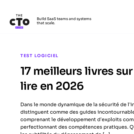
The CTO Club
Build SaaS teams and systems
that scale.
Skip to main content
TEST LOGICIEL
17 meilleurs livres sur
lire en 2026
Dans le monde dynamique de la sécurité de l’inf
distinguent comme des guides incontournable
comprenant le développement d’exploits compl
perfectionnant des compétences pratiques. Qu