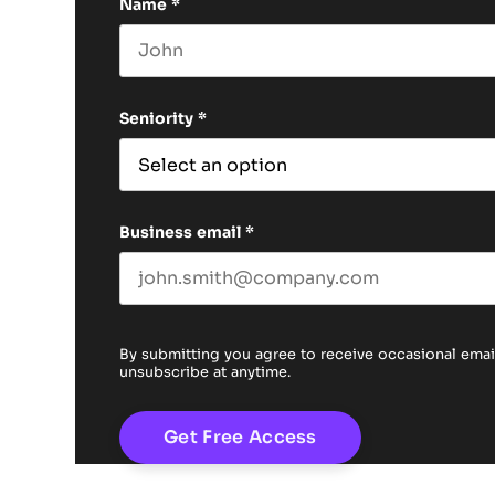
Name
*
First name
Seniority
*
Business email
*
By submitting you agree to receive occasional em
unsubscribe at anytime.