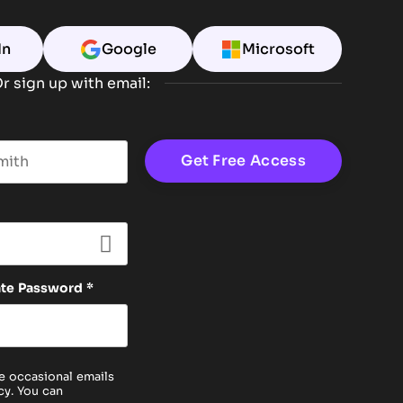
In
Google
Microsoft
r sign up with email:
t name
ate Password
*
e occasional emails
cy
. You can