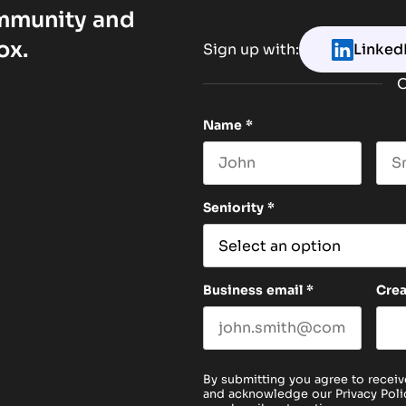
ommunity and
ox.
Sign up with:
Linked
O
Name
*
First name
Las
Seniority
*
Business email
*
Cre
By submitting you agree to receiv
and acknowledge our
Privacy Poli