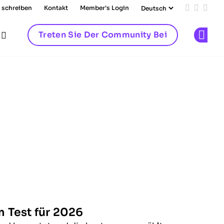
 schreiben
Kontakt
Member's Login
Add us on
Follow 
Follo
Treten Sie Der Community Bei
Op
 Test für 2026