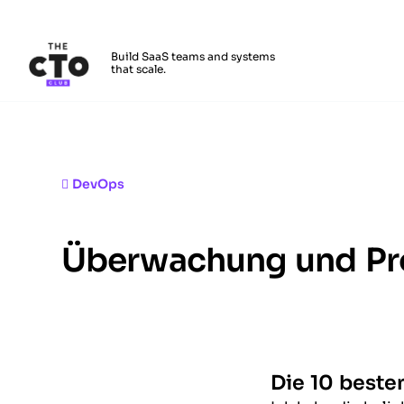
The CTO Club
Build SaaS teams and systems
that scale.
Skip to main content
DevOps
Überwachung und Pro
Die 10 best