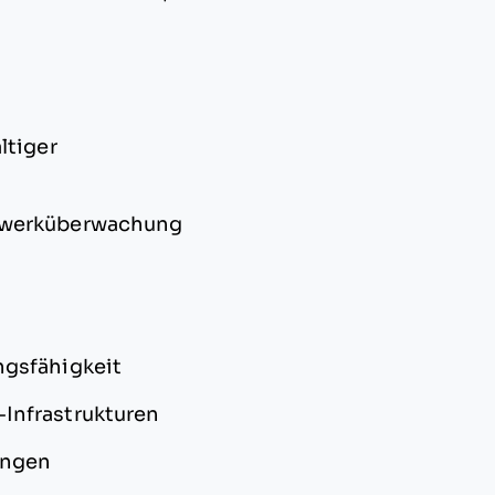
ltiger
tzwerküberwachung
ngsfähigkeit
Infrastrukturen
ungen