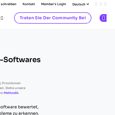
 schreiben
Kontakt
Member's Login
Add us on
Follow 
Follo
Treten Sie Der Community Bei
Op
-Softwares
; Provisionen
ren. Siehe unsere
re
Methodik
.
oftware bewertet,
obleme zu erkennen,