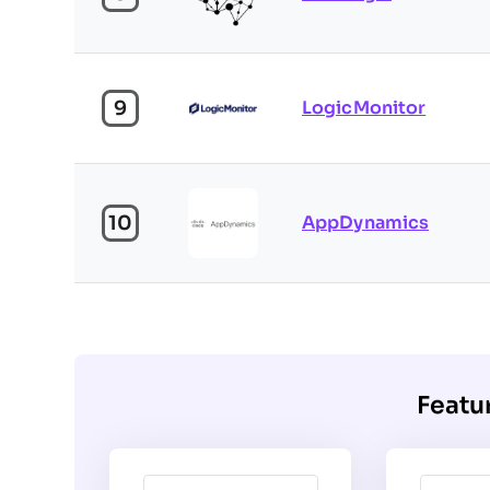
9
LogicMonitor
10
AppDynamics
Featu