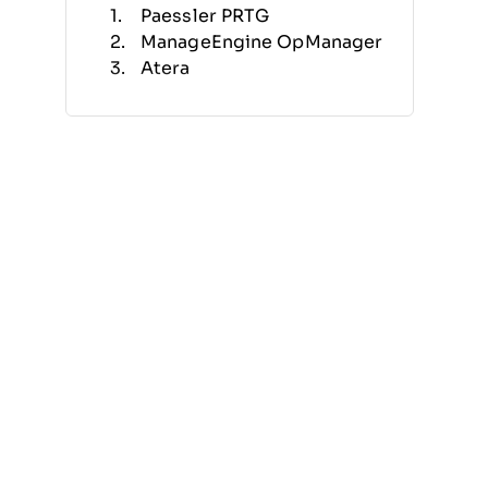
Paessler PRTG
ManageEngine OpManager
Atera
Icinga
Checkmk
Datadog
Splunk Enterprise
Coralogix
LogicMonitor
AppDynamics
Weitere
Unternehmensüberwachungs-
Software
Ähnliche Bewertungen
Auswahlkriterien
So wählen Sie aus
Was ist
Unternehmensüberwachungs-
Software?