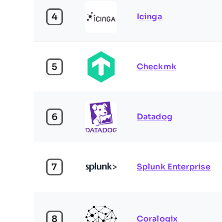
4
Icinga
5
Checkmk
6
Datadog
7
Splunk Enterprise
8
Coralogix