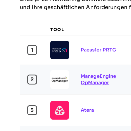
und Ihre geschäftlichen Anforderungen 
TOOL
1
Paessler PRTG
ManageEngine
2
OpManager
3
Atera