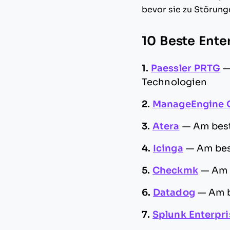
bevor sie zu Störung
10 Beste Ente
1.
Paessler PRTG
Technologien
2.
ManageEngine
3.
Atera
—
Am best
4.
Icinga
—
Am bes
5.
Checkmk
—
Am 
6.
Datadog
—
Am b
7.
Splunk Enterpri