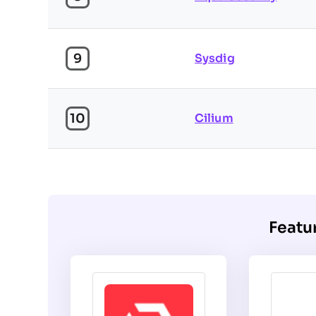
9
Sysdig
10
Cilium
Featu