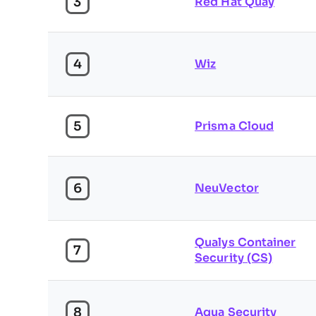
3
Red Hat Quay
4
Wiz
5
Prisma Cloud
6
NeuVector
Qualys Container
7
Security (CS)
8
Aqua Security