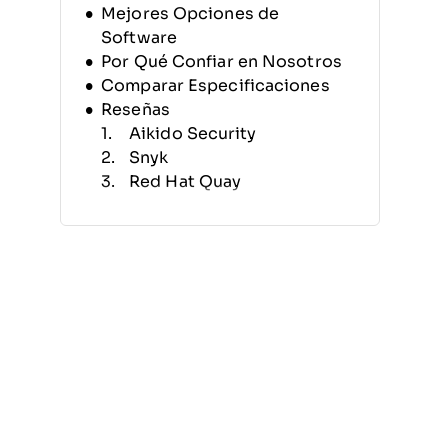
Mejores Opciones de
Software
Por Qué Confiar en Nosotros
Comparar Especificaciones
Reseñas
Aikido Security
Snyk
Red Hat Quay
Wiz
Prisma Cloud
NeuVector
Qualys Container Security
(CS)
Aqua Security
Sysdig
Cilium
Otras Soluciones de
Seguridad para Contenedores
Reseñas Relacionadas