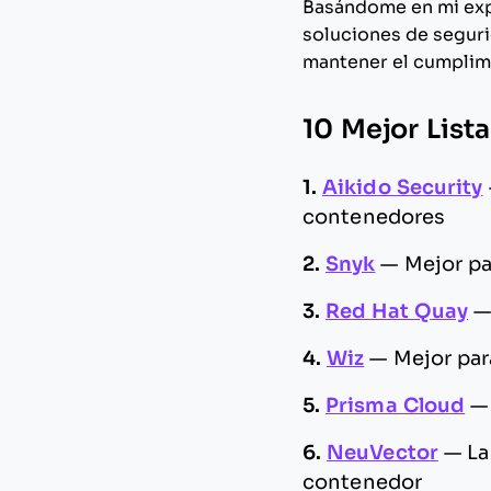
Basándome en mi expe
soluciones de seguri
mantener el cumplim
10 Mejor List
1.
Aikido Security
contenedores
2.
Snyk
—
Mejor pa
3.
Red Hat Quay
4.
Wiz
—
Mejor par
5.
Prisma Cloud
6.
NeuVector
—
La
contenedor