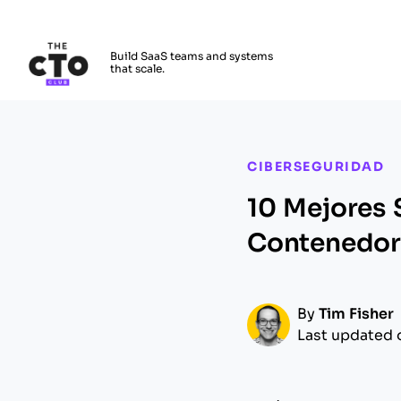
The CTO Club
Build SaaS teams and systems
that scale.
Skip to main content
CIBERSEGURIDAD
10 Mejores 
Contenedor
By
Tim Fisher
Last updated 