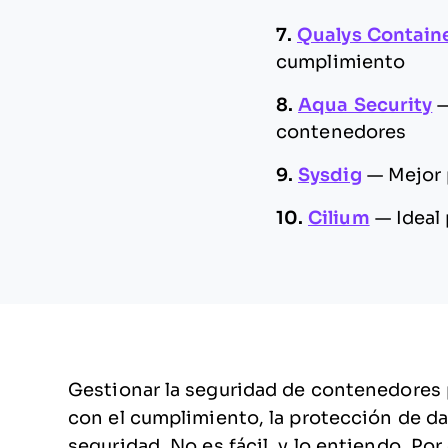
7.
Qualys Containe
cumplimiento
8.
Aqua Security
contenedores
9.
Sysdig
—
Mejor 
10.
Cilium
—
Ideal
Gestionar la seguridad de contenedores 
con el cumplimiento, la protección de d
seguridad. No es fácil, y lo entiendo. Po