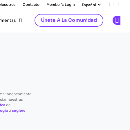
 Nosotros
Contacto
Member's Login
Add us on
Follow 
Follo
Únete A La Comunidad
mientas
Op
rma independiente
ciar nuestras
ica
de
ogía
o
sugiere