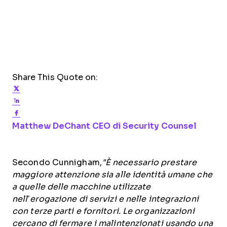
Share This Quote on:
Share on Twitter
Share on LinkedIn
Share on Facebook
Opens new window
Opens
Matthew DeChant
CEO di Security Counsel
Secondo Cunnigham,
"È necessario prestare
maggiore attenzione sia alle identità umane che
a quelle delle macchine utilizzate
nell’erogazione di servizi e nelle integrazioni
con terze parti e fornitori. Le organizzazioni
cercano di fermare i malintenzionati usando una