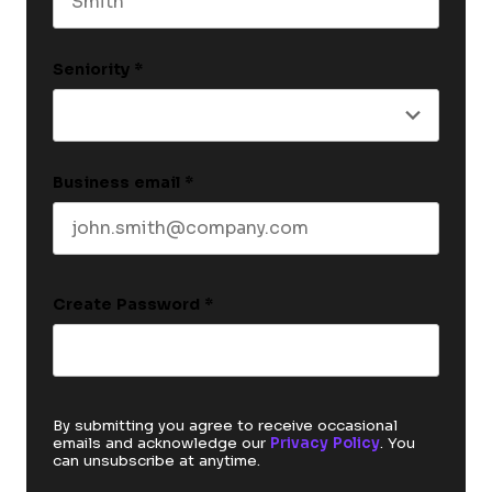
Last name
Seniority
*
Business email
*
Create Password
*
By submitting you agree to receive occasional
emails and acknowledge our
Privacy Policy
. You
can unsubscribe at anytime.