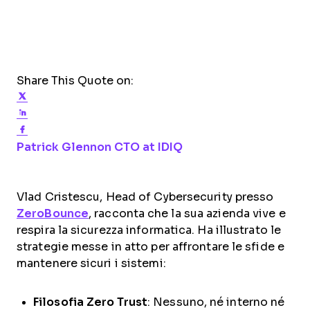
Share This Quote on:
Share on Twitter
Share on LinkedIn
Share on Facebook
Opens new window
Opens new window
Patrick Glennon
CTO at IDIQ
Vlad Cristescu, Head of Cybersecurity presso
ZeroBounce
, racconta che la sua azienda vive e
respira la sicurezza informatica. Ha illustrato le
strategie messe in atto per affrontare le sfide e
mantenere sicuri i sistemi:
Filosofia Zero Trust
: Nessuno, né interno né