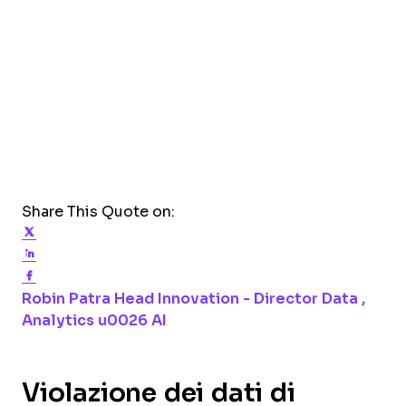
Share This Quote on:
Share on Twitter
Share on LinkedIn
Share on Facebook
Opens new window
Robin Patra
Head Innovation - Director Data ,
Opens new window
Analytics u0026 AI
Violazione dei dati di