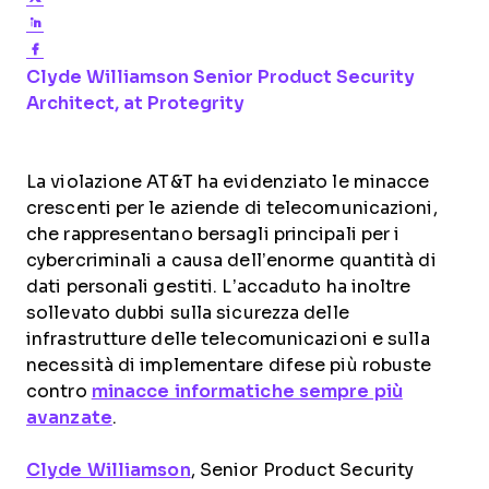
Share on LinkedIn
Share on Facebook
Opens new window
Clyde Williamson
Senior Product Security
Opens new window
Architect, at Protegrity
La violazione AT&T ha evidenziato le minacce
crescenti per le aziende di telecomunicazioni,
che rappresentano bersagli principali per i
cybercriminali a causa dell’enorme quantità di
dati personali gestiti. L’accaduto ha inoltre
sollevato dubbi sulla sicurezza delle
infrastrutture delle telecomunicazioni e sulla
necessità di implementare difese più robuste
contro
minacce informatiche sempre più
avanzate
.
Clyde Williamson
, Senior Product Security