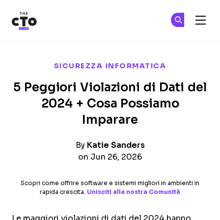
The CTO Club
Un
Un
Skip to main content
SICUREZZA INFORMATICA
5 Peggiori Violazioni di Dati del
2024 + Cosa Possiamo
Imparare
By
Katie Sanders
on Jun 26, 2026
Scopri come offrire software e sistemi migliori in ambienti in
rapida crescita.
Unisciti alla nostra Comunità
Le maggiori violazioni di dati del 2024 hanno