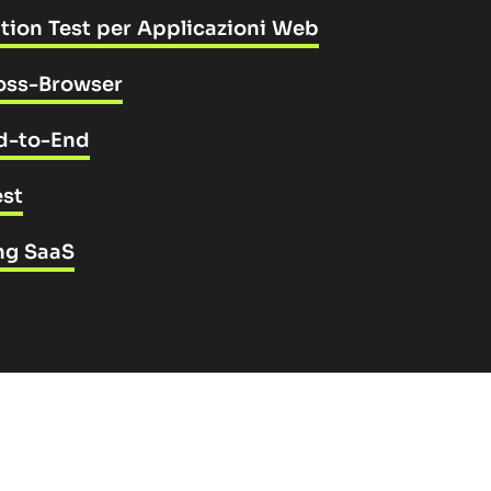
tion Test per Applicazioni Web
ross-Browser
nd-to-End
est
ing SaaS