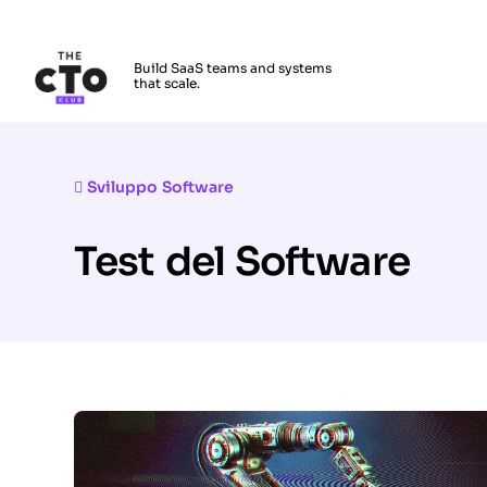
The CTO Club
Build SaaS teams and systems
that scale.
Skip to main content
Sviluppo Software
Test del Software