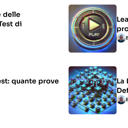
 delle
Lea
Test di
pro
est: quante prove
La 
Def