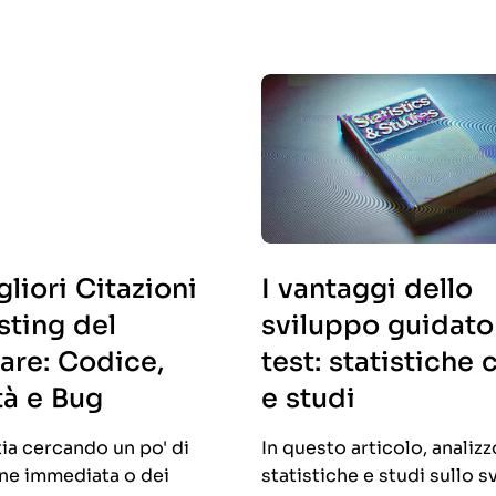
liori Citazioni
I vantaggi dello
sting del
sviluppo guidato
are: Codice,
test: statistiche 
tà e Bug
e studi
tia cercando un po' di
In questo articolo, analiz
one immediata o dei
statistiche e studi sullo 