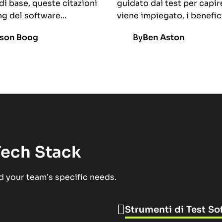
di base, queste citazioni
guidato dai test per capi
ng del software...
viene impiegato, i benefici
son Boog
By
Ben Aston
Tech Stack
nd your team’s specific needs.
Strumenti di Test So