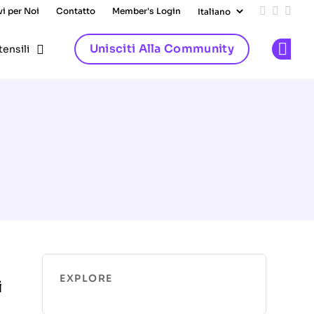
vi per Noi
Contatto
Member's Login
Add us on
Follow 
Follo
Unisciti Alla Community
tensili
Op
EXPLORE
i