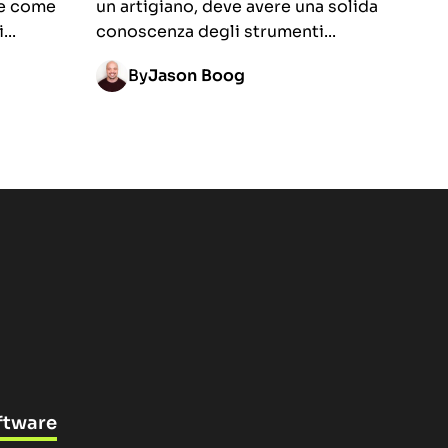
re come
un artigiano, deve avere una solida
...
conoscenza degli strumenti...
By
Jason Boog
ftware