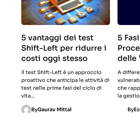
5 vantaggi dei test
5 Fasi
Shift-Left per ridurre i
Proce
costi oggi stesso
delle 
Il test Shift-Left è un approccio
A differe
proattivo che anticipa le attività di
vulnerab
test nelle prime fasi del ciclo di
che rapp
vita...
la gestio
By
Gaurav Mittal
By
E