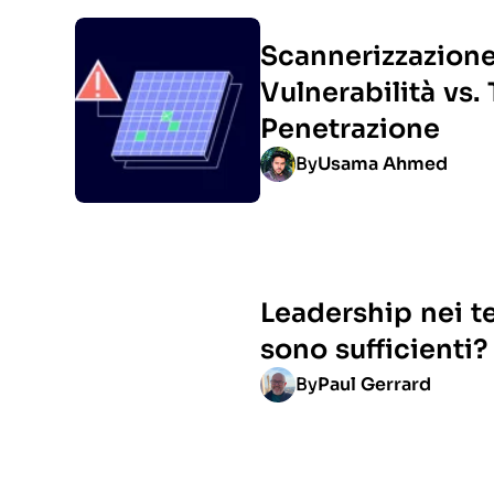
Scannerizzazione
Vulnerabilità vs. 
Penetrazione
By
Usama Ahmed
Leadership nei t
sono sufficienti?
By
Paul Gerrard