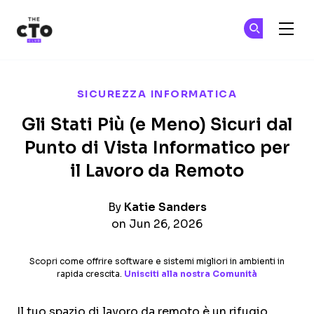
The CTO Club
Un
Un
Skip to main content
SICUREZZA INFORMATICA
Gli Stati Più (e Meno) Sicuri dal
Punto di Vista Informatico per
il Lavoro da Remoto
By
Katie Sanders
on Jun 26, 2026
Scopri come offrire software e sistemi migliori in ambienti in
rapida crescita.
Unisciti alla nostra Comunità
Il tuo spazio di lavoro da remoto è un rifugio