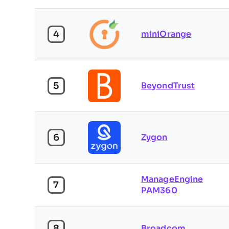
4
miniOrange
5
BeyondTrust
6
Zygon
ManageEngine
7
PAM360
8
Broadcom