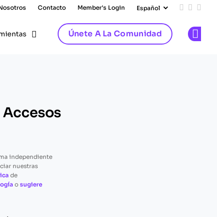
 Nosotros
Contacto
Member's Login
Add us on
Follow 
Follo
Únete A La Comunidad
mientas
Op
e Accesos
rma independiente
ciar nuestras
ica
de
ogía
o
sugiere