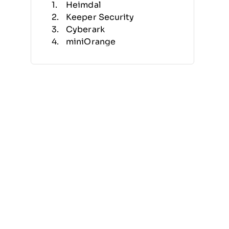
Heimdal
Keeper Security
Cyberark
miniOrange
BeyondTrust
Zygon
ManageEngine PAM360
Broadcom
Auth0
SailPoint
Otras Soluciones de Gestión
de Accesos Privilegiados
Reseñas Relacionadas
Criterios de Selección
Cómo Elegir
Tendencias en Soluciones de
Gestión de Accesos
Privilegiados
¿Qué Son las Soluciones de