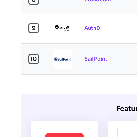
9
Auth0
10
SailPoint
Featu