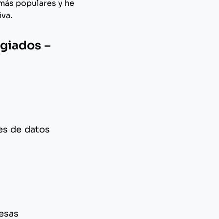
 más populares y he
iva.
egiados –
es de datos
esas