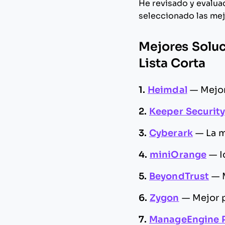
He revisado y evalua
seleccionado las mej
Mejores Soluc
Lista Corta
1.
Heimdal
—
Mejor
2.
Keeper Securit
3.
Cyberark
—
La 
4.
miniOrange
—
I
5.
BeyondTrust
—
6.
Zygon
—
Mejor 
7.
ManageEngine