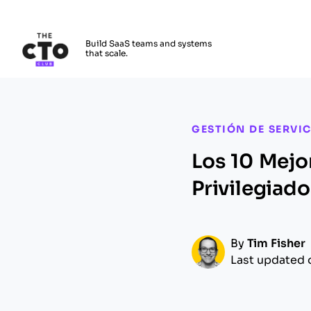
The CTO Club
Build SaaS teams and systems
that scale.
Skip to main content
GESTIÓN DE SERVIC
Los 10 Mejo
Privilegiad
By
Tim Fisher
Last updated 