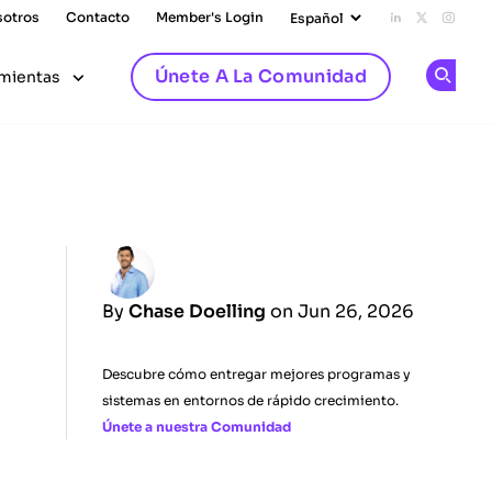
sotros
Contacto
Member's Login
Add us on L
Follow u
Follo
Únete A La Comunidad
mientas
Op
By
Chase Doelling
on Jun 26, 2026
Descubre cómo entregar mejores programas y
sistemas en entornos de rápido crecimiento.
Únete a nuestra Comunidad