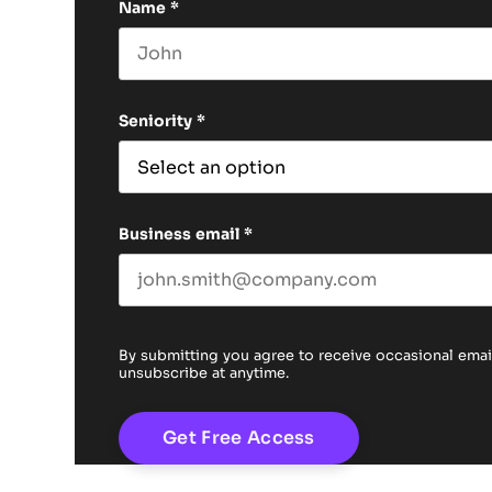
Name
*
First name
Seniority
*
Business email
*
By submitting you agree to receive occasional em
unsubscribe at anytime.