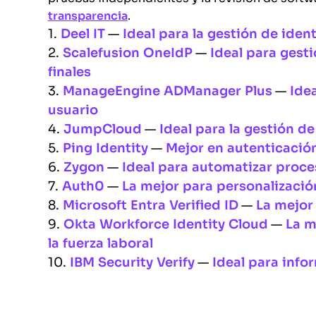
transparencia
.
1.
Deel IT
—
Ideal para la gestión de ide
2.
Scalefusion OneIdP
—
Ideal para gest
finales
3.
ManageEngine ADManager Plus
—
Ide
usuario
4.
JumpCloud
—
Ideal para la gestión d
5.
Ping Identity
—
Mejor en autenticación
6.
Zygon
—
Ideal para automatizar proc
7.
Auth0
—
La mejor para personalizació
8.
Microsoft Entra Verified ID
—
La mejor
9.
Okta Workforce Identity Cloud
—
La m
la fuerza laboral
10.
IBM Security Verify
—
Ideal para info