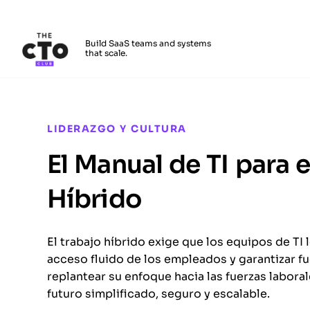
The CTO Club
Build SaaS teams and systems
that scale.
Skip to main content
LIDERAZGO Y CULTURA
El Manual de TI para e
Híbrido
El trabajo híbrido exige que los equipos de TI 
acceso fluido de los empleados y garantizar 
replantear su enfoque hacia las fuerzas labora
futuro simplificado, seguro y escalable.