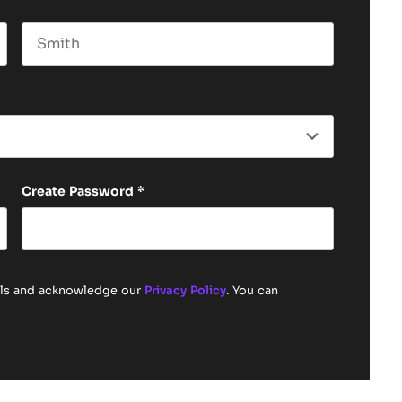
Last name
Create Password
*
ails and acknowledge our
Privacy Policy
. You can