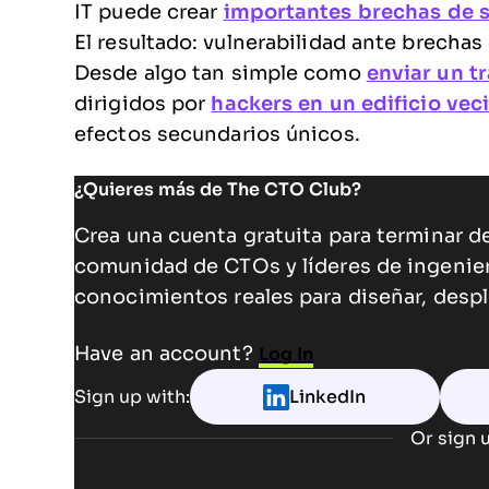
IT puede crear
importantes brechas de 
El resultado: vulnerabilidad ante brecha
Desde algo tan simple como
enviar un t
dirigidos por
hackers en un edificio vec
efectos secundarios únicos.
¿Quieres más de The CTO Club?
Crea una cuenta gratuita para terminar de
comunidad de CTOs y líderes de ingenie
conocimientos reales para diseñar, despl
Have an account?
Log In
Sign up with:
LinkedIn
Or sign u