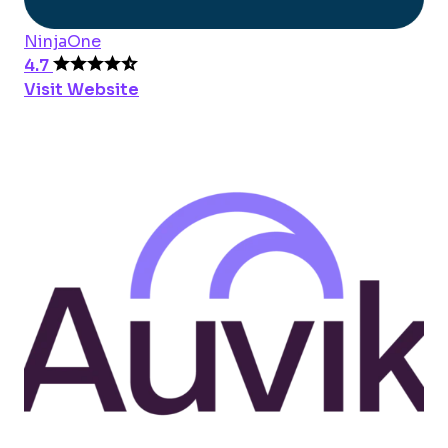
NinjaOne
4.7
Visit Website