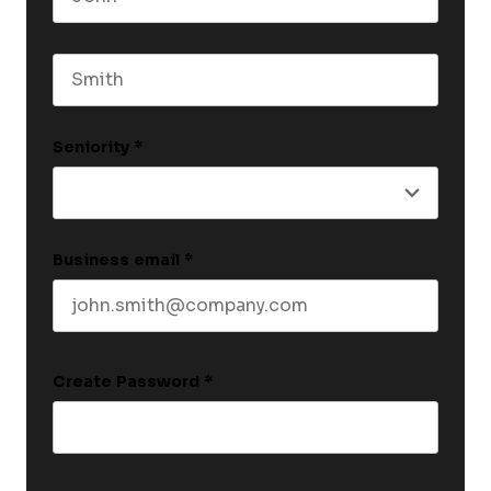
First name
Last name
Seniority
*
Business email
*
Create Password
*