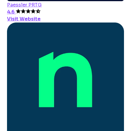
Paessler PRTG
4.6
Visit Website