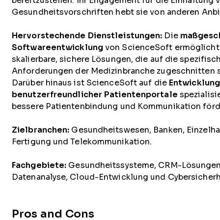
bereitzustellen. Ihr Engagement für die Einhaltung 
Gesundheitsvorschriften hebt sie von anderen Anbi
Hervorstechende Dienstleistungen:
Die
maßgesc
Softwareentwicklung
von ScienceSoft ermöglicht
skalierbare, sichere Lösungen, die auf die spezifisc
Anforderungen der Medizinbranche zugeschnitten s
Darüber hinaus ist ScienceSoft auf die
Entwicklun
benutzerfreundlicher Patientenportale
spezialisie
bessere Patientenbindung und Kommunikation förd
Zielbranchen:
Gesundheitswesen, Banken, Einzelha
Fertigung und Telekommunikation.
Fachgebiete:
Gesundheitssysteme, CRM-Lösungen
Datenanalyse, Cloud-Entwicklung und Cybersicherh
Pros and Cons