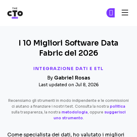
The CTO Club
Un
Un
Skip to main content
I 10 Migliori Software Data
Fabric del 2026
INTEGRAZIONE DATI E ETL
By
Gabriel Rosas
Last updated on Jul 8, 2026
Recensiamo gli strumenti in modo indipendente e le commissioni
ci aiutano a finanziare i nostri test. Consulta la nostra
politica
sulla trasparenza, la nostra
metodologia
, oppure
suggerisci
uno strumento
.
Come specialista dei dati, ho valutato i migliori