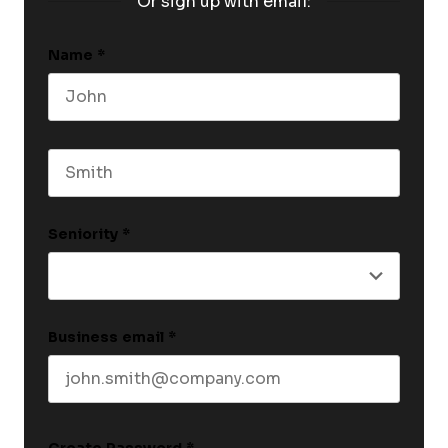
Or sign up with email:
Name
*
First name
Last name
Seniority
*
Business email
*