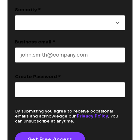
Last name
Seniority
*
Business email
*
Create Password
*
By submitting you agree to receive occasional
emails and acknowledge our
Privacy Policy
. You
can unsubscribe at anytime.