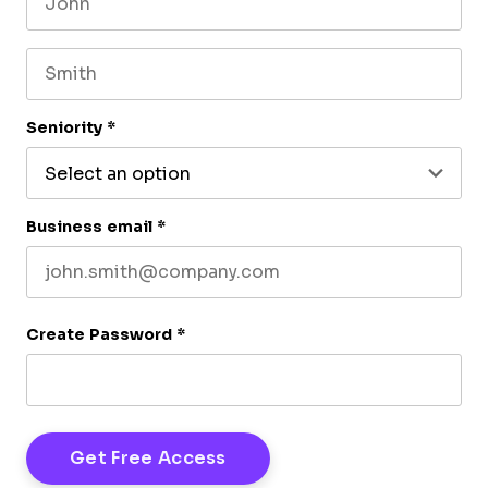
First name
Last name
Seniority
*
Business email
*
Create Password
*