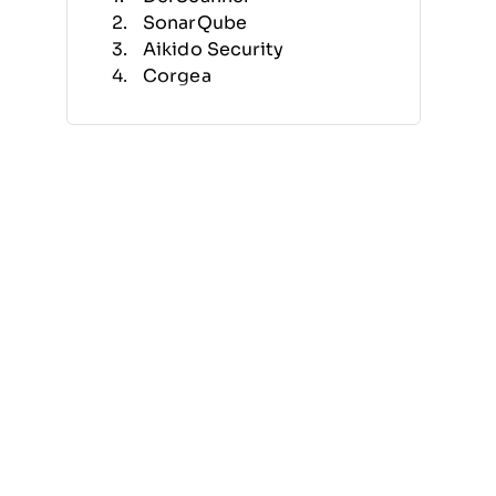
SonarQube
Aikido Security
Corgea
Xygeni
Zeropath
Dynatrace
GitHub
QA Wolf
GitLab
Weitere Tools für statische
Anwendungssicherheitstests
Verwandte Bewertungen
Auswahlkriterien
Wie wählen?
Was sind Tools für statische
Anwendungssicherheitstests?
Funktionen
Vorteile