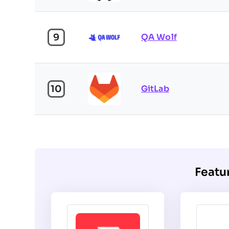
9
QA Wolf
10
GitLab
Featu