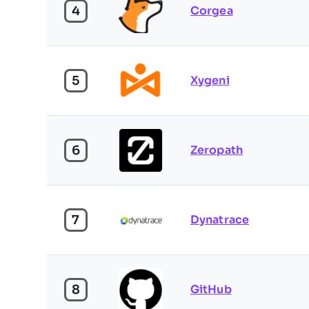
4
Corgea
5
Xygeni
6
Zeropath
7
Dynatrace
8
GitHub