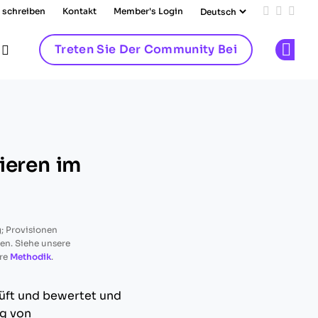
 schreiben
Kontakt
Member's Login
Add us on
Follow 
Follo
Treten Sie Der Community Bei
Op
ieren im
; Provisionen
ren. Siehe unsere
re
Methodik
.
rüft und bewertet und
ng von