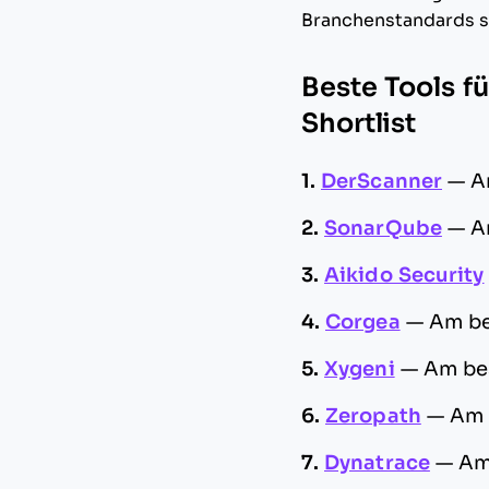
Branchenstandards si
Beste Tools f
Shortlist
1.
DerScanner
—
A
2.
SonarQube
—
A
3.
Aikido Security
4.
Corgea
—
Am be
5.
Xygeni
—
Am bes
6.
Zeropath
—
Am 
7.
Dynatrace
—
Am