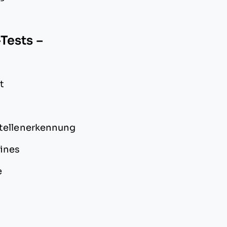
Tests –
t
stellenerkennung
lines
e