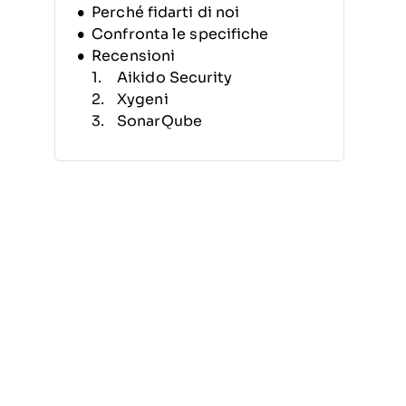
Perché fidarti di noi
Confronta le specifiche
Recensioni
Aikido Security
Xygeni
SonarQube
DerScanner
GitHub
Checkmarx
GitLab
Synopsys Coverity SAST
Software
Black Duck Software
Composition Analysis
HCL AppScan
Altre soluzioni di analisi della
composizione del software
Recensioni correlate
Criteri di selezione