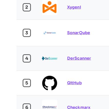
2
Xygeni
3
SonarQube
4
DerScanner
5
GitHub
6
Checkmarx