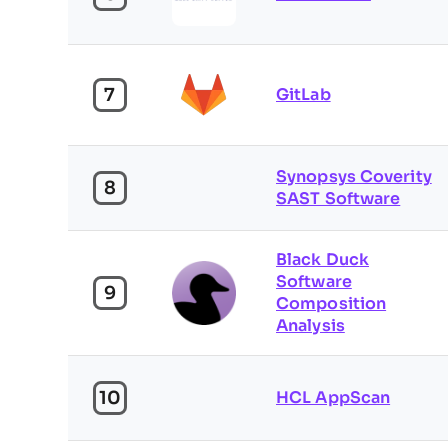
7
GitLab
Synopsys Coverity
8
SAST Software
Black Duck
Software
9
Composition
Analysis
10
HCL AppScan