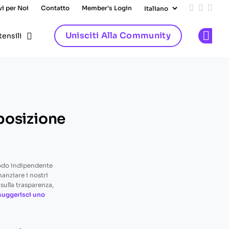
vi per Noi
Contatto
Member's Login
Add us on
Follow 
Follo
Unisciti Alla Community
tensili
Op
mposizione
odo indipendente
nanziare i nostri
sulla trasparenza,
suggerisci uno