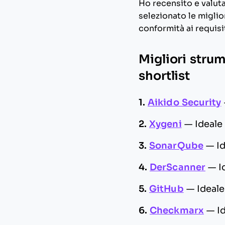
Ho recensito e valuta
selezionato le miglio
conformità ai requisit
Migliori stru
shortlist
1.
Aikido Security
2.
Xygeni
—
Ideale
3.
SonarQube
—
I
4.
DerScanner
—
I
5.
GitHub
—
Ideale
6.
Checkmarx
—
I