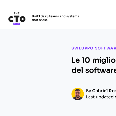
The CTO Club
Build SaaS teams and systems
that scale.
Skip to main content
SVILUPPO SOFTWA
Le 10 miglio
del softwar
By
Gabriel Ro
Last updated 