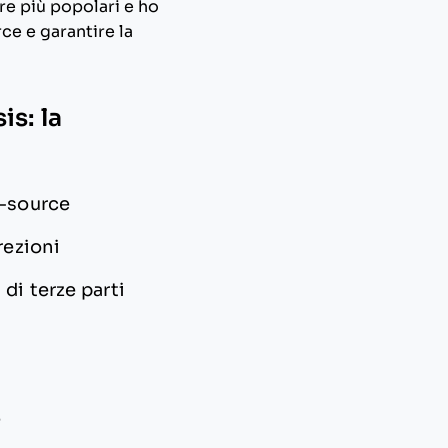
re più popolari e ho
ce e garantire la
s: la
n-source
rezioni
di terze parti
e