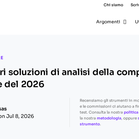
Chi siamo
Scri
Argomenti
U
RE
ri soluzioni di analisi della co
e del 2026
Recensiamo gli strumenti in m
e le commissioni ci aiutano a fi
sas
test. Consulta la nostra
politica
on Jul 8, 2026
la nostra
metodologia
, oppure
strumento
.