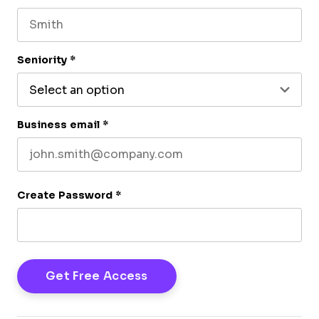
First name
Last name
Seniority
*
Business email
*
Create Password
*