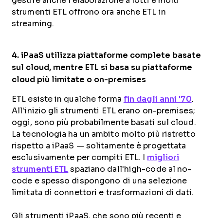
gestire anche l'elaborazione a lotti e molti
strumenti ETL offrono ora anche ETL in
streaming.
4.
iPaaS
utilizza piattaforme complete
basate
sul cloud
, mentre
ETL
si basa su piattaforme
cloud
più limitate o
on-premises
ETL esiste in qualche forma
fin dagli anni '70
.
All'inizio gli strumenti ETL erano on-premises;
oggi, sono più probabilmente basati sul cloud.
La tecnologia ha un ambito molto più ristretto
rispetto a iPaaS — solitamente è progettata
esclusivamente per compiti ETL. I
migliori
strumenti ETL
spaziano dall'high-code al no-
code e spesso dispongono di una selezione
limitata di connettori e trasformazioni di dati.
Gli strumenti iPaaS, che sono più recenti e