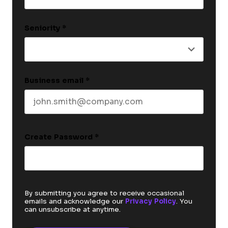
Last name
Seniority
*
Business email
*
Create Password
*
By submitting you agree to receive occasional
emails and acknowledge our
Privacy Policy
. You
can unsubscribe at anytime.