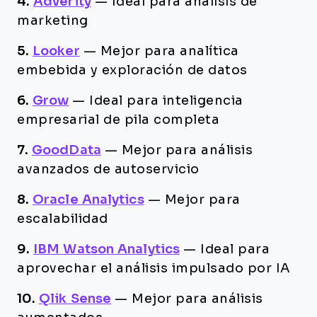
4.
Adverity
—
Ideal para análisis de
marketing
5.
Looker
—
Mejor para analítica
embebida y exploración de datos
6.
Grow
—
Ideal para inteligencia
empresarial de pila completa
7.
GoodData
—
Mejor para análisis
avanzados de autoservicio
8.
Oracle Analytics
—
Mejor para
escalabilidad
9.
IBM Watson Analytics
—
Ideal para
aprovechar el análisis impulsado por IA
10.
Qlik Sense
—
Mejor para análisis