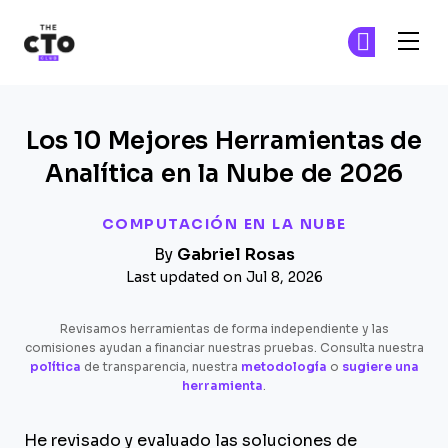
The CTO Club
Ún
Ún
Skip to main content
Los 10 Mejores Herramientas de
Analítica en la Nube de 2026
COMPUTACIÓN EN LA NUBE
By
Gabriel Rosas
Last updated on Jul 8, 2026
Revisamos herramientas de forma independiente y las
comisiones ayudan a financiar nuestras pruebas. Consulta nuestra
política
de transparencia, nuestra
metodología
o
sugiere una
herramienta
.
He revisado y evaluado las soluciones de