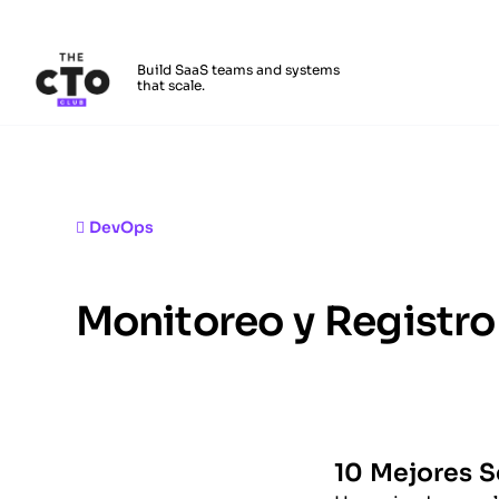
The CTO Club
Build SaaS teams and systems
that scale.
Skip to main content
DevOps
Monitoreo y Registro
10 Mejores S