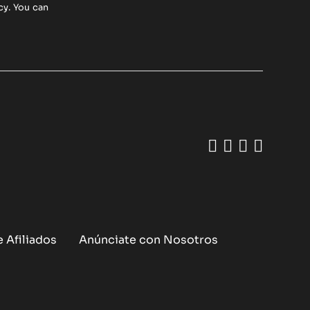
cy
. You can
Like us on 
Follow us 
Add us o
Follow
 Afiliados
Anúnciate con Nosotros