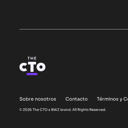
Sobre nosotros
Contacto
Términos y C
Opens new window
© 2026 The CTO a
BWZ
brand. All Rights Reserved.