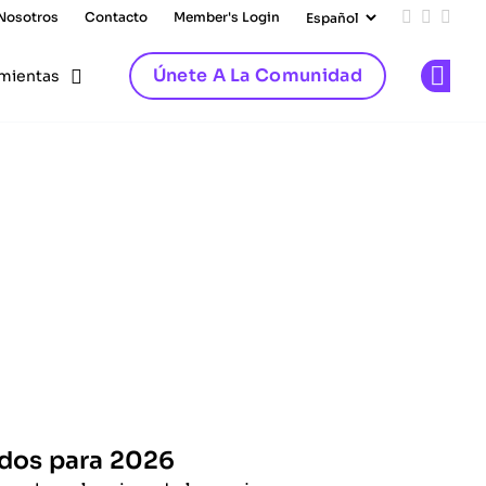
 Nosotros
Contacto
Member's Login
Add us on
Follow 
Follo
Únete A La Comunidad
mientas
Op
ados para 2026