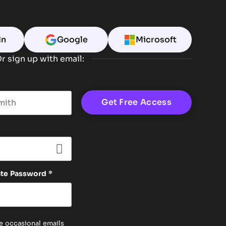
In
Google
Microsoft
r sign up with email:
t name
ate Password
*
e occasional emails