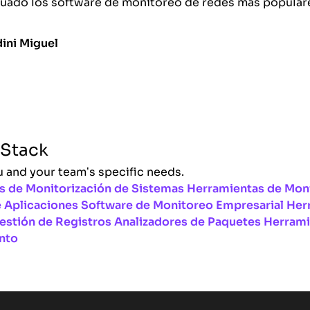
luado los software de monitoreo de redes más popular
ini Miguel
 Stack
u and your team’s specific needs.
s de Monitorización de Sistemas
Herramientas de Moni
 Aplicaciones
Software de Monitoreo Empresarial
Her
estión de Registros
Analizadores de Paquetes
Herrami
nto