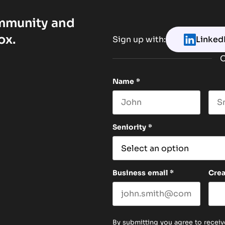
ommunity and
ox.
Sign up with:
Linked
O
Name
*
First name
Las
Seniority
*
Business email
*
Cre
By submitting you agree to receiv