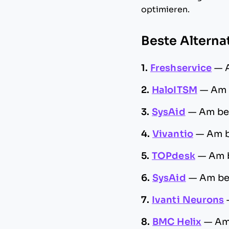
optimieren.
Beste Alterna
1.
Freshservice
—
2.
HaloITSM
—
Am 
3.
SysAid
—
Am be
4.
Vivantio
—
Am b
5.
TOPdesk
—
Am b
6.
SysAid
—
Am bes
7.
Ivanti Neurons
8.
BMC Helix
—
Am