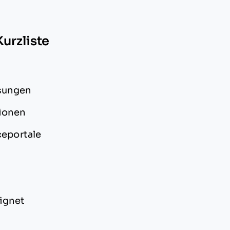
urzliste
ssungen
tionen
ceportale
ignet