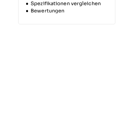
Spezifikationen vergleichen
Bewertungen
Freshservice
HaloITSM
SysAid
Vivantio
TOPdesk
SysAid
Ivanti Neurons
BMC Helix
EasyVista
SymphonyAI
Weitere Jira Service
Management Alternative
Verwandte Bewertungen
Auswahlkriterien
Warum nach einer Jira Service
Management Alternative
suchen?