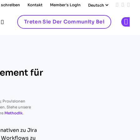
 schreiben
Kontakt
Member's Login
Add us on
Follow 
Follo
Treten Sie Der Community Bei
Op
gement für
; Provisionen
ren. Siehe unsere
re
Methodik
.
nativen zu Jira
 Workflows zu