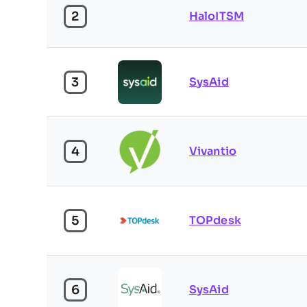
2
HaloITSM
3
SysAid
4
Vivantio
5
TOPdesk
6
SysAid