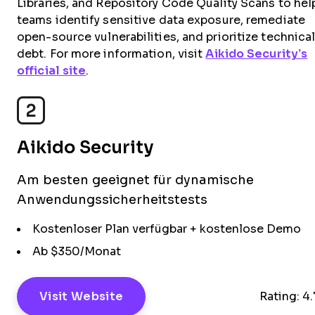
Libraries, and Repository Code Quality Scans to hel
teams identify sensitive data exposure, remediate
open-source vulnerabilities, and prioritize technica
debt. For more information, visit
Aikido Security’s
official site
.
2
Aikido Security
Am besten geeignet für dynamische
Anwendungssicherheitstests
Kostenloser Plan verfügbar + kostenlose Demo
Ab $350/Monat
Visit Website
Rating:
4.