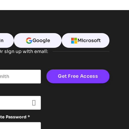
In
Google
Microsoft
r sign up with email:
t name
ate Password
*