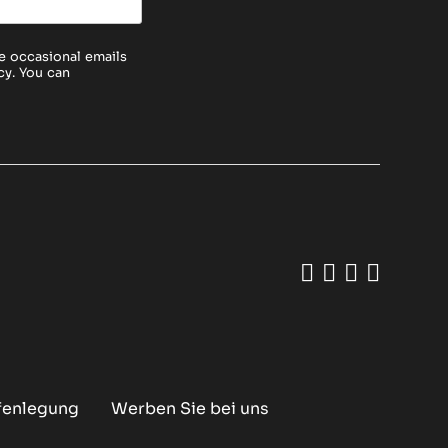
e occasional emails
cy
. You can
Like us on 
Follow us 
Add us o
Follow
ffenlegung
Werben Sie bei uns