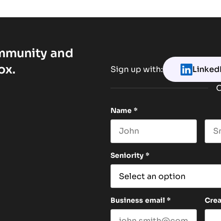
ommunity and
ox.
Sign up with:
Linked
O
Name
*
First name
Las
Seniority
*
Business email
*
Cre