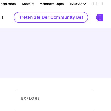
 schreiben
Kontakt
Member's Login
Add us on
Follow 
Follo
Treten Sie Der Community Bei
Op
EXPLORE