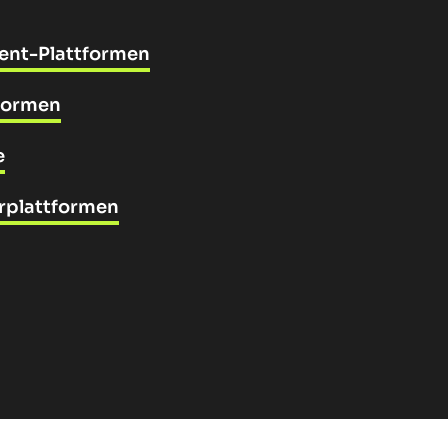
nt-Plattformen
tformen
e
erplattformen