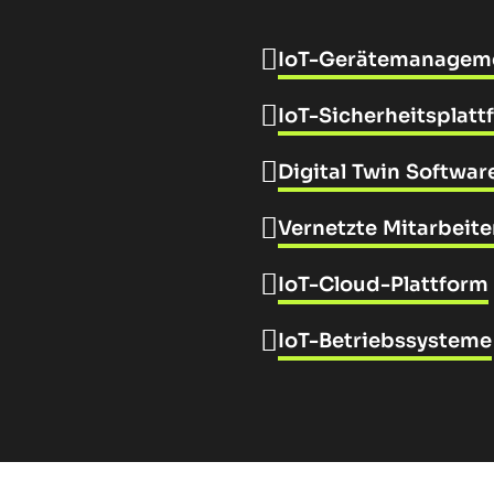
IoT-Gerätemanageme
IoT-Sicherheitsplat
Digital Twin Softwar
Vernetzte Mitarbeit
IoT-Cloud-Plattform
IoT-Betriebssysteme