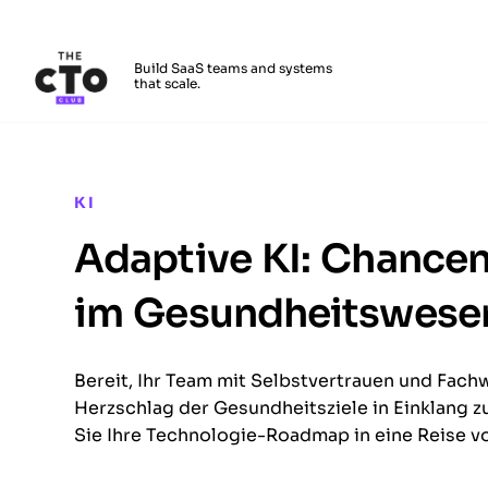
The CTO Club
Build SaaS teams and systems
that scale.
Skip to main content
KI
Adaptive KI: Chancen
im Gesundheitswese
Bereit, Ihr Team mit Selbstvertrauen und Fach
Herzschlag der Gesundheitsziele in Einklang 
Sie Ihre Technologie-Roadmap in eine Reise vo