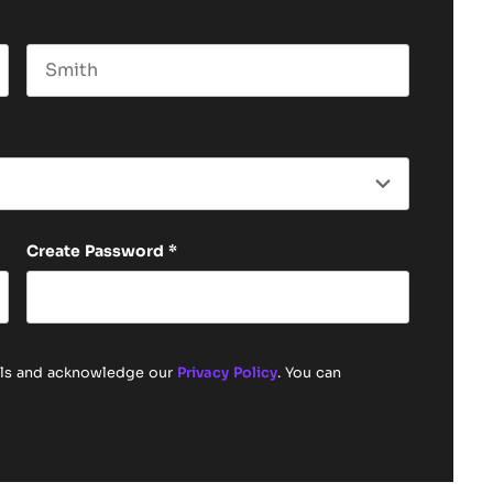
Last name
Create Password
*
ails and acknowledge our
Privacy Policy
. You can