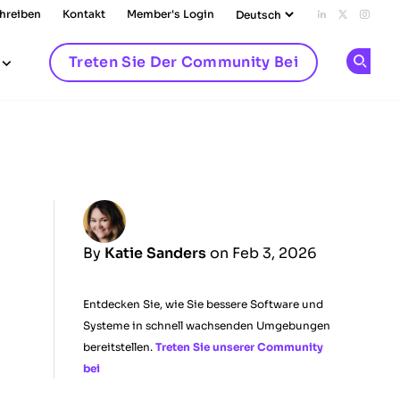
chreiben
Kontakt
Member's Login
Add us on L
Follow u
Follo
Treten Sie Der Community Bei
Op
By
Katie Sanders
on Feb 3, 2026
Entdecken Sie, wie Sie bessere Software und
Systeme in schnell wachsenden Umgebungen
bereitstellen.
Treten Sie unserer Community
bei