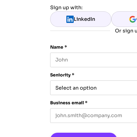
Sign up with:
LinkedIn
Or sign u
Name
*
First name
Seniority
*
Business email
*