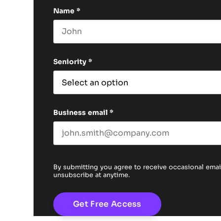
Name
*
First name
Seniority
*
Business email
*
By submitting you agree to receive occasional em
unsubscribe at anytime.