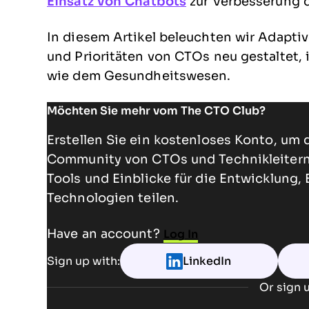
Einsatz von Chatbots
zur Verbesserung 
In diesem Artikel beleuchten wir Adaptiv
und Prioritäten von CTOs neu gestaltet,
wie dem Gesundheitswesen.
Möchten Sie mehr vom The CTO Club?
Erstellen Sie ein kostenloses Konto, um 
Community von CTOs und Technikleitern 
Tools und Einblicke für die Entwicklung,
Technologien teilen.
Have an account?
Log In
Sign up with:
LinkedIn
Or sign u