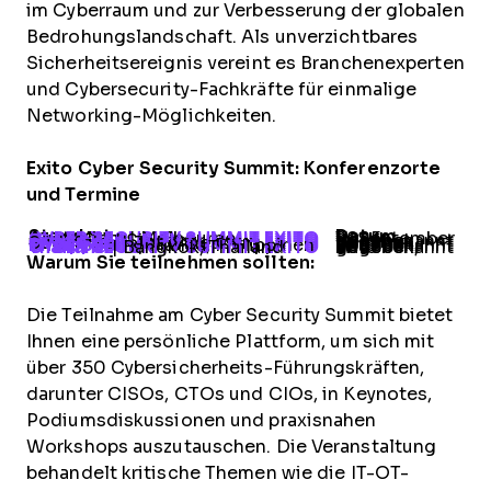
im Cyberraum und zur Verbesserung der globalen
Bedrohungslandschaft. Als unverzichtbares
Sicherheitsereignis vereint es Branchenexperten
und Cybersecurity-Fachkräfte für einmalige
Networking-Möglichkeiten.
Exito Cyber Security Summit: Konferenzorte
und Termine
Standort
Datum
CYBER SECURITY SUMMIT EXlTO Australien
| Melbourne, Australien
11. September 2025
CYBER SECURITY SUMMIT EXlTO Singapur
| Singapur
Wird bekannt gegeben, 2026
CYBER SECURITY SUMMIT EXlTO Südafrika
| Johannesburg, Südafrika
Wird bekannt gegeben, 2026
CYBER SECURITY SUMMIT EXlTO Philippinen
| Manila, Philippinen
Wird bekannt gegeben, 2026
CYBER SECURITY SUMMIT EXlTO Thailand
| Bangkok, Thailand
Wird bekannt gegeben, 2026
Warum Sie teilnehmen sollten:
Die Teilnahme am Cyber Security Summit bietet
Ihnen eine persönliche Plattform, um sich mit
über 350 Cybersicherheits-Führungskräften,
darunter CISOs, CTOs und CIOs, in Keynotes,
Podiumsdiskussionen und praxisnahen
Workshops auszutauschen. Die Veranstaltung
behandelt kritische Themen wie die IT-OT-