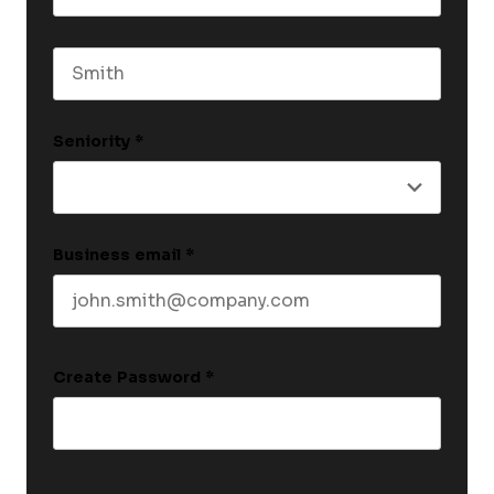
First name
Last name
Seniority
*
Business email
*
Create Password
*