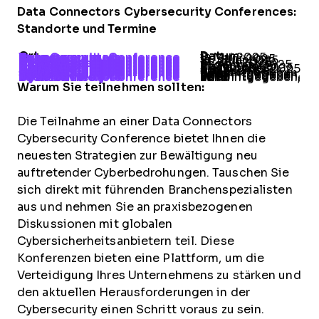
Data Connectors Cybersecurity Conferences:
Standorte und Termine
Ort
Datum
Data Connectors Cybersecurity Conference Vancouver
8. Mai 2025
Data Connectors Cybersecurity Conference Phoenix
12. Juni 2025
Data Connectors Cybersecurity Conference Houston
26. Juni 2025
Data Connectors Cybersecurity Conference Charlotte
17. Juli 2025
Data Connectors Cybersecurity Conference Los Angeles
31. Juli 2025
Data Connectors Cybersecurity Conference Chicago
21. August 2025
Data Connectors Cybersecurity Conference Columbus
11. September 2025
Data Connectors Cybersecurity Conference Kansas City
2. Oktober 2025
Data Connectors Cybersecurity Conference Nashville
23. Oktober 2025
Data Connectors Cybersecurity Conference Dallas
6. November 2025
Data Connectors Cybersecurity Conference Atlanta
4. Dezember 2025
Data Connectors Cybersecurity Conference Denver
Wird bekanntgegeben, 2026
Data Connectors Cybersecurity Conference Philly
Wird bekanntgegeben, 2026
Data Connectors Cybersecurity Conference Toronto
Wird bekanntgegeben, 2026
Data Connectors Cybersecurity Conference Jacksonville
Wird bekanntgegeben, 2026
Warum Sie teilnehmen sollten:
Die Teilnahme an einer Data Connectors
Cybersecurity Conference bietet Ihnen die
neuesten Strategien zur Bewältigung neu
auftretender Cyberbedrohungen. Tauschen Sie
sich direkt mit führenden Branchenspezialisten
aus und nehmen Sie an praxisbezogenen
Diskussionen mit globalen
Cybersicherheitsanbietern teil. Diese
Konferenzen bieten eine Plattform, um die
Verteidigung Ihres Unternehmens zu stärken und
den aktuellen Herausforderungen in der
Cybersecurity einen Schritt voraus zu sein.