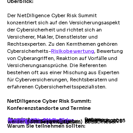
Überblick:
Der NetDiligence Cyber Risk Summit
konzentriert sich auf den Versicherungsaspekt
der Cybersicherheit und richtet sich an
Versicherer, Makler, Dienstleister und
Rechtsexperten. Zu den Kernthemen gehören
Cybersicherheits-
Risikobewertung
, Bewertung
von Cyberangriffen, Reaktion auf Vorfälle und
Versicherungsansprüche. Die Referenten
bestehen oft aus einer Mischung aus Experten
für Cyberversicherungen, Rechtsberatern und
erfahrenen Cybersicherheitsspezialisten.
NetDiligence Cyber Risk Summit:
Konferenzstandorte und Termine
Standort
Datum
NetDiligence Cyber Risk Summit
Hotel Nobu-Eden Roc Miami Beach, FL
|
Wird noch bekanntgegeben
NetDiligence Cyber Risk Summit
Ritz-Carlton, Toronto, ON
|
18.-19. März 2025
NetDiligence Cyber Risk Summit
| San Diego (Details werden noch bekanntgegeben)
13.-15. Mai 2025
NetDiligence Cyber Risk Summit
| Philadelphia (Details werden noch bekanntgegeben)
6.-8. Oktober 2025
Warum Sie teilnehmen sollten: