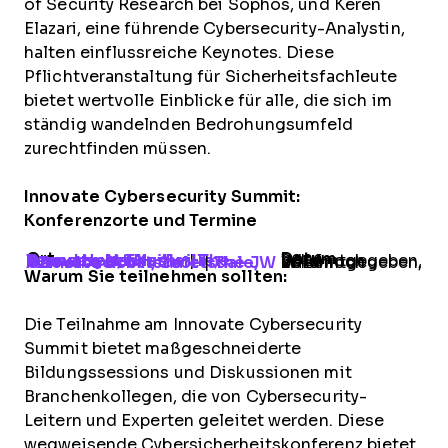
of Security Research bei Sophos, und Keren
Elazari, eine führende Cybersecurity-Analystin,
halten einflussreiche Keynotes. Diese
Pflichtveranstaltung für Sicherheitsfachleute
bietet wertvolle Einblicke für alle, die sich im
ständig wandelnden Bedrohungsumfeld
zurechtfinden müssen.
Innovate Cybersecurity Summit:
Konferenzorte und Termine
Ort
Datum
Innovate Nashville
The Grand Hyatt Nashville, Tennessee, TX
|
Wird noch bekanntgegeben, 2026
Innovate Scottsdale
The JW Camelback Inn, Scottsdale, AZ
|
Wird noch bekanntgegeben, 2026
Warum Sie teilnehmen sollten:
Die Teilnahme am Innovate Cybersecurity
Summit bietet maßgeschneiderte
Bildungssessions und Diskussionen mit
Branchenkollegen, die von Cybersecurity-
Leitern und Experten geleitet werden. Diese
wegweisende Cybersicherheitskonferenz bietet