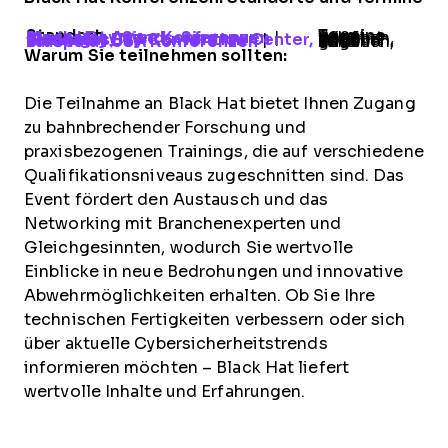
Standort
Termine
Black Hat Asien Konferenzen
Marina Bay Sands, Singapur
|
Wird bekannt gegeben, 2026
Black Hat USA Konferenzen
Mandalay Bay Convention Center, Las Vegas, NV
|
Wird bekannt gegeben, 2026
Black Hat USA Konferenzen Europa
Wird bekannt gegeben,
2026
Warum Sie teilnehmen sollten:
Die Teilnahme an Black Hat bietet Ihnen Zugang
zu bahnbrechender Forschung und
praxisbezogenen Trainings, die auf verschiedene
Qualifikationsniveaus zugeschnitten sind. Das
Event fördert den Austausch und das
Networking mit Branchenexperten und
Gleichgesinnten, wodurch Sie wertvolle
Einblicke in neue Bedrohungen und innovative
Abwehrmöglichkeiten erhalten. Ob Sie Ihre
technischen Fertigkeiten verbessern oder sich
über aktuelle Cybersicherheitstrends
informieren möchten – Black Hat liefert
wertvolle Inhalte und Erfahrungen.