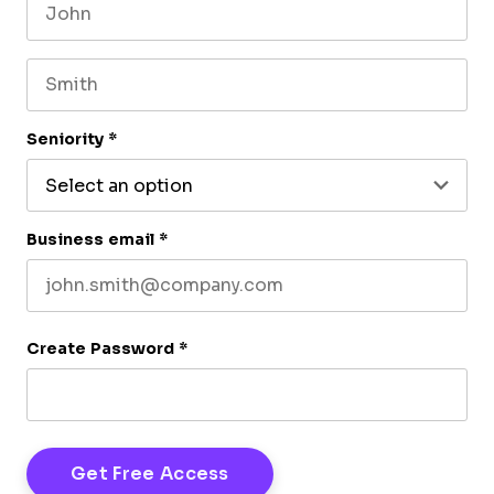
First name
Last name
Seniority
*
Business email
*
Create Password
*