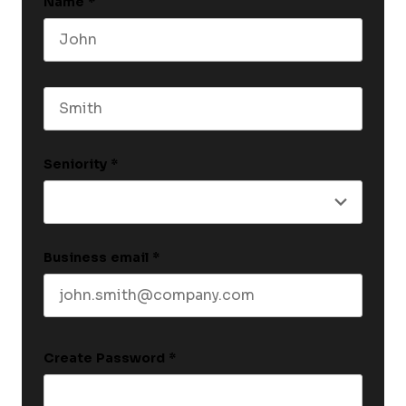
Name
*
First name
Last name
Seniority
*
Business email
*
Create Password
*