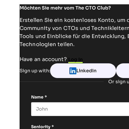
Möchten Sie mehr vom The CTO Club?
Erstellen Sie ein kostenloses Konto, um 
Community von CTOs und Technikleitern 
Tools und Einblicke für die Entwicklung,
Technologien teilen.
Have an account?
Log In
Sign up with:
LinkedIn
Or sign u
Name
*
First name
Seniority
*