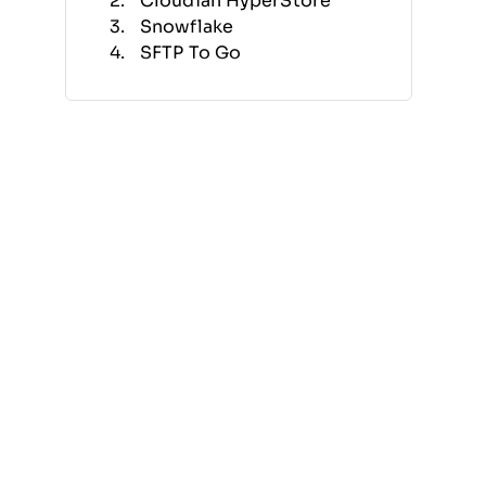
Cloudian HyperStore
Snowflake
SFTP To Go
Amazon Redshift
Google Cloud BigQuery
HubSpot Sales Hub
IBM Data Storage
Solutions
Salesforce Sales Cloud
Dell APEX Storage
Services
Altre soluzioni di
archiviazione dati aziendale
Recensioni correlate
Criteri di selezione
Come scegliere
Cosa sono le soluzioni di
archiviazione dati aziendale?
Funzionalità