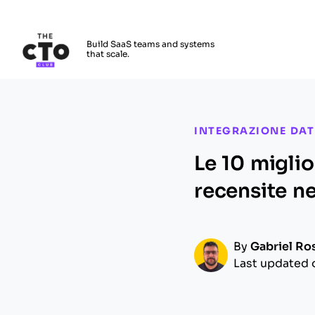
The CTO Club
Build SaaS teams and systems
that scale.
Skip to main content
INTEGRAZIONE DATI
Le 10 miglio
recensite n
By
Gabriel Ro
Last updated 