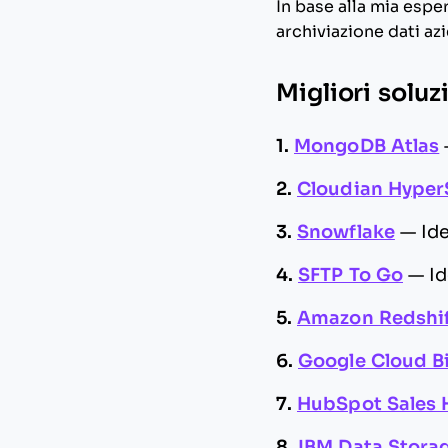
In base alla mia esper
archiviazione dati azi
Migliori soluz
1.
MongoDB Atlas
2.
Cloudian Hyper
3.
Snowflake
—
Id
4.
SFTP To Go
—
Id
5.
Amazon Redshi
6.
Google Cloud B
7.
HubSpot Sales
8.
IBM Data Storag