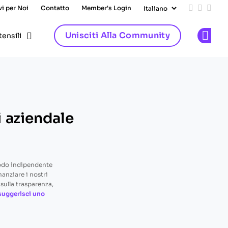
vi per Noi
Contatto
Member's Login
Add us on
Follow 
Follo
Unisciti Alla Community
tensili
Op
i aziendale
odo indipendente
nanziare i nostri
sulla trasparenza,
suggerisci uno