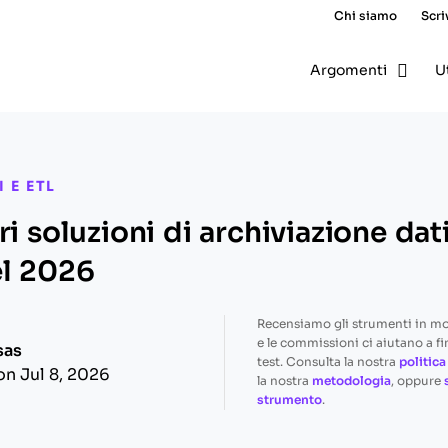
Chi siamo
Scri
Argomenti
U
 E ETL
ri soluzioni di archiviazione dat
el 2026
Recensiamo gli strumenti in m
e le commissioni ci aiutano a fi
sas
test. Consulta la nostra
politica
on Jul 8, 2026
la nostra
metodologia
, oppure
strumento
.