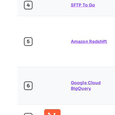
4
SFTP To Go
5
Amazon Redshift
Google Cloud
6
BigQuery