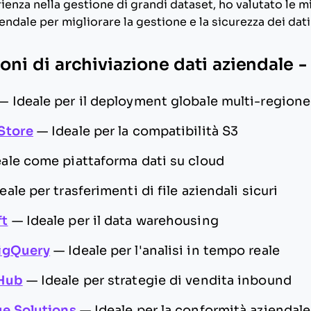
ienza nella gestione di grandi dataset, ho valutato le mi
endale per migliorare la gestione e la sicurezza dei dati
ioni di archiviazione dati aziendale -
—
Ideale per il deployment globale multi-regione
Store
—
Ideale per la compatibilità S3
eale come piattaforma dati su cloud
eale per trasferimenti di file aziendali sicuri
ft
—
Ideale per il data warehousing
igQuery
—
Ideale per l'analisi in tempo reale
 Hub
—
Ideale per strategie di vendita inbound
e Solutions
—
Ideale per la conformità aziendale