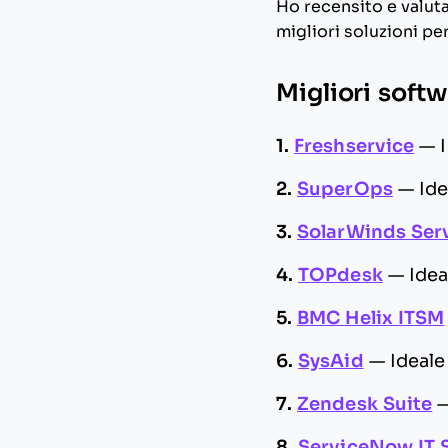
Ho recensito e valuta
migliori soluzioni per
Migliori softw
1.
Freshservice
—
2.
SuperOps
—
Ide
3.
SolarWinds Ser
4.
TOPdesk
—
Idea
5.
BMC Helix ITSM
6.
SysAid
—
Ideale
7.
Zendesk Suite
8.
ServiceNow IT 