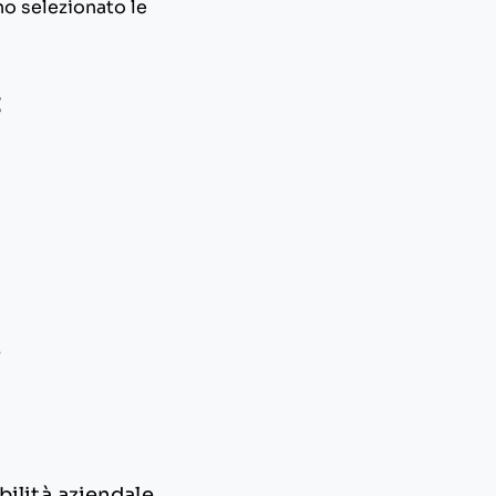
ho selezionato le
t
e
abilità aziendale