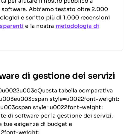
a per aiutare il nostro pubblico a
to software. Abbiamo testato oltre 2.000
ologici e scritto più di 1.000 recensioni
sparenti
e la nostra
metodologia di
ware di gestione dei servizi
0u0022u003eQuesta tabella comparativa
panu003eu003cspan style=u0022font-weight:
003cspan style=u0022font-weight:
 di software per la gestione dei servizi,
lle tue esigenze di budget e
2font-weight: