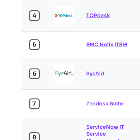
4
TOPdesk
5
BMC Helix ITSM
6
SysAid
7
Zendesk Suite
ServiceNow IT
Service
8