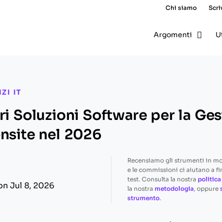
Chi siamo
Scri
Argomenti
U
ZI IT
ri Soluzioni Software per la Ges
ensite nel 2026
Recensiamo gli strumenti in m
e le commissioni ci aiutano a fi
test. Consulta la nostra
politica
on Jul 8, 2026
la nostra
metodologia
, oppure
strumento
.