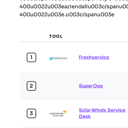
400u0022u003eaziendaliu003c/spanu00
400u0022u003e.u003c/spanu003e
TOOL
1
Freshservice
2
SuperOps
SolarWinds Service
3
Desk