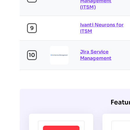
Management
(ITSM)
Ivanti Neurons for
9
ITSM
Jira Service
10
Management
Featu