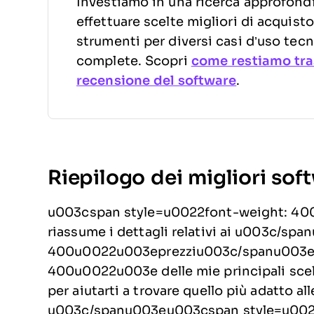
Investiamo in una ricerca approfondit
effettuare scelte migliori di acquis
strumenti per diversi casi d’uso tecn
complete. Scopri
come restiamo tra
recensione del software
.
Riepilogo dei migliori soft
u003cspan style=u0022font-weight: 40
riassume i dettagli relativi ai u003c/s
400u0022u003eprezziu003c/spanu003eu
400u0022u003e delle mie principali scelte
per aiutarti a trovare quello più adatto a
u003c/spanu003eu003cspan style=u002