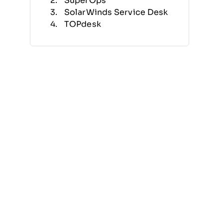
SuperOps
SolarWinds Service Desk
TOPdesk
BMC Helix ITSM
SysAid
Zendesk Suite
ServiceNow IT Service
Management (ITSM)
Ivanti Neurons for ITSM
Jira Service Management
Altri Software per la Gestione
dei Servizi
Recensioni Correlate
Criteri di Selezione
Come Scegliere
Cos'è il Software per la
Gestione dei Servizi?
Funzionalità
Vantaggi