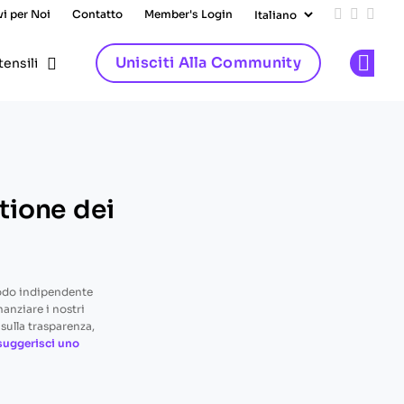
vi per Noi
Contatto
Member's Login
Add us on
Follow 
Follo
Unisciti Alla Community
tensili
Op
tione dei
odo indipendente
nanziare i nostri
sulla trasparenza,
suggerisci uno