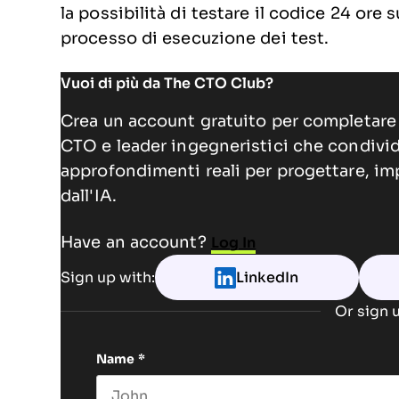
la possibilità di testare il codice 24 ore 
processo di esecuzione dei test.
Vuoi di più da The CTO Club?
Crea un account gratuito per completare 
CTO e leader ingegneristici che condivi
approfondimenti reali per progettare, im
dall'IA.
Have an account?
Log In
Sign up with:
LinkedIn
Or sign u
Name
*