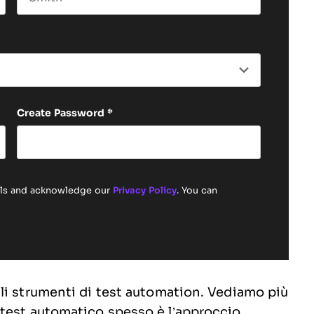
Last name
Create Password
*
ails and acknowledge our
Privacy Policy
. You can
li strumenti di test automation. Vediamo più
 test automatico spesso è l’approccio