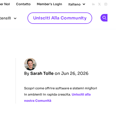
per Noi
Contatto
Member's Login
Add us on L
Follow u
Follo
Unisciti Alla Community
tensili
Op
By
Sarah Tolle
on Jun 26, 2026
Scopri come offrire software e sistemi migliori
in ambienti in rapida crescita.
Unisciti alla
nostra Comunità