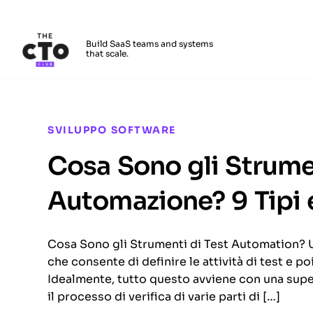
The CTO Club
Build SaaS teams and systems
that scale.
Skip to main content
SVILUPPO SOFTWARE
Cosa Sono gli Strumen
Automazione? 9 Tipi
Cosa Sono gli Strumenti di Test Automation? 
che consente di definire le attività di test e po
Idealmente, tutto questo avviene con una sup
il processo di verifica di varie parti di […]