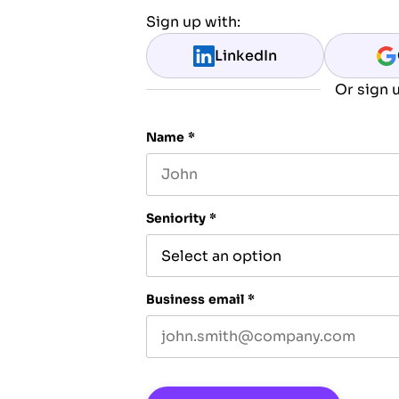
Sign up with:
LinkedIn
Or sign u
Name
*
First name
Seniority
*
Business email
*