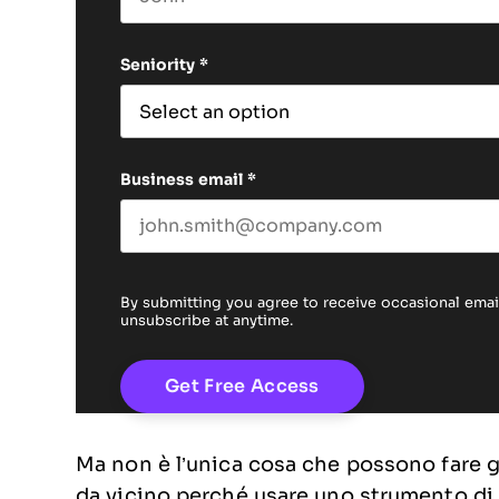
First name
Seniority
*
Business email
*
By submitting you agree to receive occasional em
unsubscribe at anytime.
Ma non è l’unica cosa che possono fare g
da vicino perché usare uno strumento di