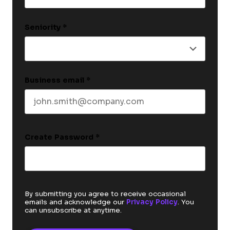
Last name
Seniority
*
Business email
*
Create Password
*
By submitting you agree to receive occasional
emails and acknowledge our
Privacy Policy
. You
can unsubscribe at anytime.