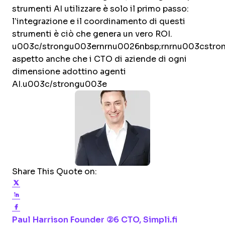
strumenti AI utilizzare è solo il primo passo:
l’integrazione e il coordinamento di questi
strumenti è ciò che genera un vero ROI.
u003c/strongu003ernrnu0026nbsp;rnrnu003cstr
aspetto anche che i CTO di aziende di ogni
dimensione adottino agenti
AI.u003c/strongu003e
Share This Quote on:
Share on Twitter
Share on LinkedIn
Share on Facebook
Opens new window
Opens new
Paul Harrison
Founder ②6 CTO, Simpli.fi