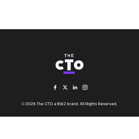
Like us on Facebook
Follow us on Twitter
Add us on Linked
Follow us on I
Opens new window
© 2026 The CTO a
BWZ
brand. All Rights Reserved.