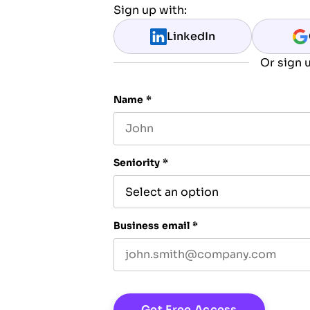
Sign up with:
LinkedIn
Or sign u
Name
*
First name
Seniority
*
Business email
*