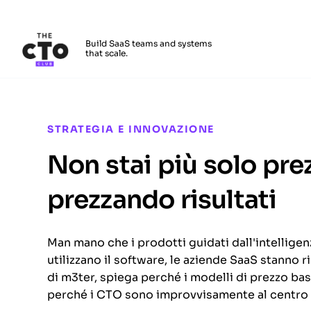
The CTO Club
Build SaaS teams and systems
that scale.
Skip to main content
STRATEGIA E INNOVAZIONE
Non stai più solo pr
prezzando risultati
Man mano che i prodotti guidati dall'intelligenz
utilizzano il software, le aziende SaaS stanno 
di m3ter, spiega perché i modelli di prezzo ba
perché i CTO sono improvvisamente al centro de