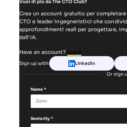
Vuoi di più da The CTO Club?
Crea un account gratuito per completare 
CTO e leader ingegneristici che condivi
approfondimenti reali per progettare, im
dall'IA.
Have an account?
Log In
Sign up with:
LinkedIn
Or sign u
Name
*
First name
Seniority
*