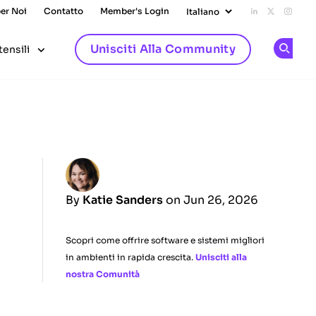
per Noi
Contatto
Member's Login
Add us on L
Follow u
Follo
Unisciti Alla Community
tensili
Op
By
Katie Sanders
on Jun 26, 2026
Scopri come offrire software e sistemi migliori
in ambienti in rapida crescita.
Unisciti alla
nostra Comunità