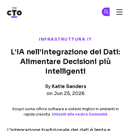
The CTO Club
Un
Un
Skip to main content
INFRASTRUTTURA IT
L’IA nell’Integrazione dei Dati:
Alimentare Decisioni più
Intelligenti
By
Katie Sanders
on Jun 25, 2026
Scopri come offrire software e sistemi migliori in ambienti in
rapida crescita.
Unisciti alla nostra Comunità
L'integrazione tradizionale dei dati è lenta e