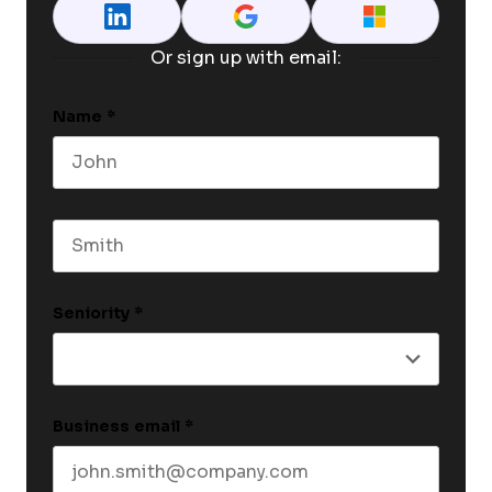
Or sign up with email:
Name
*
First name
Last name
Seniority
*
Business email
*