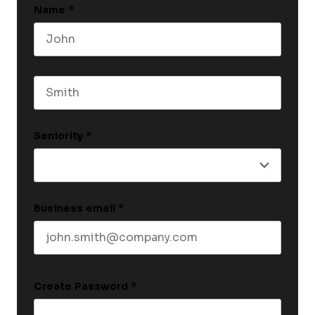
Name
*
First name
Last name
Seniority
*
Business email
*
Create Password
*