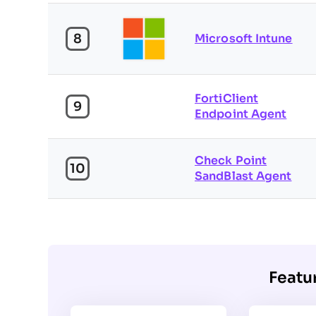
8
Microsoft Intune
FortiClient
9
Endpoint Agent
Check Point
10
SandBlast Agent
Featu