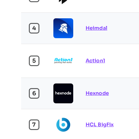
4
Heimdal
5
Action1
6
Hexnode
7
HCL BigFix