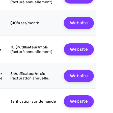
(facturé annuellement)
Website
$10/user/month
10 $/utilisateur/mois
Website
e
(facturé annuellement)
 +
$4/utilisateur/mois
Website
le
(facturation annuelle)
Website
Tarification sur demande