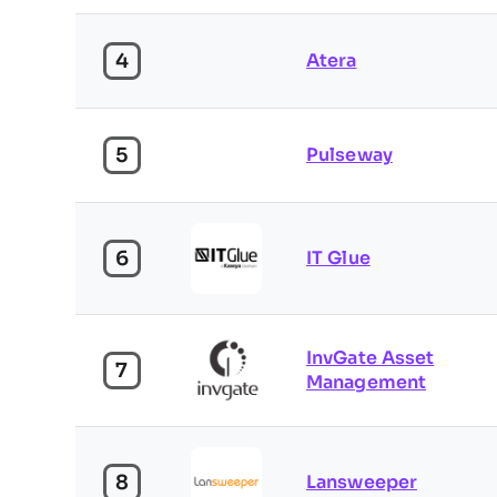
4
Atera
5
Pulseway
6
IT Glue
InvGate Asset
7
Management
8
Lansweeper