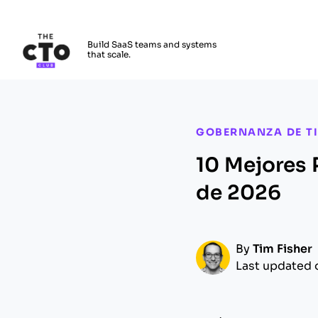
The CTO Club
Build SaaS teams and systems
that scale.
Skip to main content
GOBERNANZA DE TI
10 Mejores 
de 2026
By
Tim Fisher
Last updated 