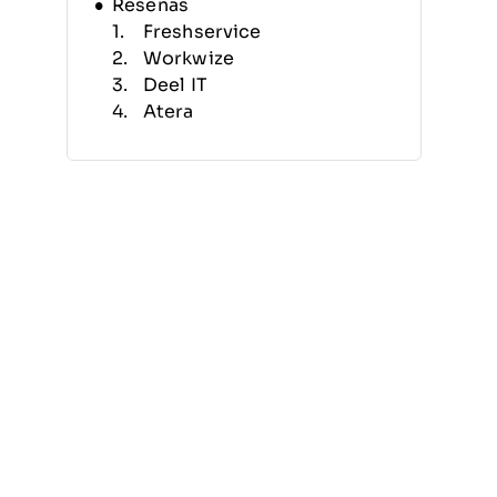
Reseñas
Freshservice
Workwize
Deel IT
Atera
Pulseway
IT Glue
InvGate Asset
Management
Lansweeper
Jira Service Management
Asset Panda
Cuándo Usar un Programa de
Gestión de Inventario de TI
Otras Opciones de Programas
de Inventario de TI
Reseñas Relacionadas
Criterios de Selección
Cómo Elegir