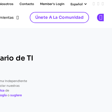
 Nosotros
Contacto
Member's Login
Add us on
Follow 
Follo
Únete A La Comunidad
mientas
Op
rio de TI
rma independiente
ciar nuestras
ica
de
ogía
o
sugiere