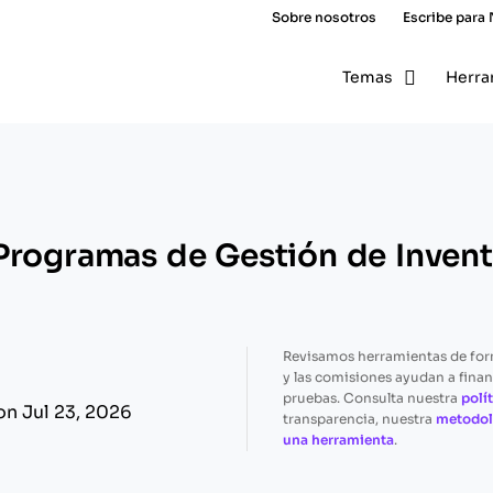
Sobre nosotros
Escribe para
Temas
Herra
Programas de Gestión de Inventa
Revisamos herramientas de fo
y las comisiones ayudan a finan
pruebas. Consulta nuestra
polít
on Jul 23, 2026
transparencia, nuestra
metodol
una herramienta
.