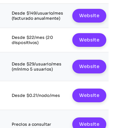
Desde $149/usuario/mes
Website
(facturado anualmente)
Desde $22/mes (20
Website
dispositivos)
Desde $29/usuario/mes
Website
(mínimo 5 usuarios)
Website
Desde $0.21/nodo/mes
Website
Precios a consultar