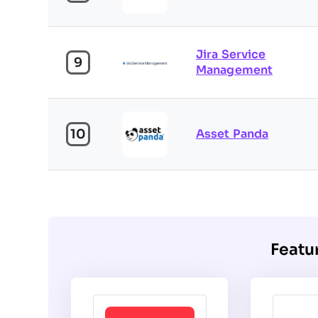
Jira Service
9
Management
10
Asset Panda
Featu