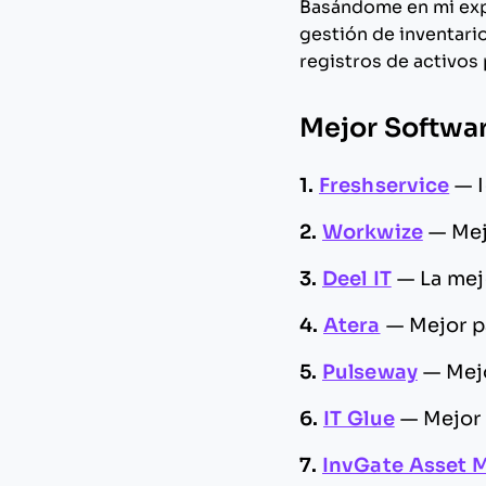
Basándome en mi exp
gestión de inventari
registros de activos 
Mejor Softwar
1.
Freshservice
—
2.
Workwize
—
Mej
3.
Deel IT
—
La mej
4.
Atera
—
Mejor p
5.
Pulseway
—
Mej
6.
IT Glue
—
Mejor 
7.
InvGate Asset