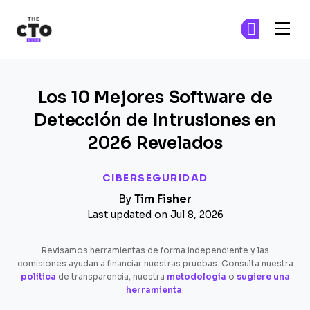
The CTO Club
Ún
Ún
Skip to main content
Los 10 Mejores Software de
Detección de Intrusiones en
2026 Revelados
CIBERSEGURIDAD
By
Tim Fisher
Last updated on Jul 8, 2026
Revisamos herramientas de forma independiente y las
comisiones ayudan a financiar nuestras pruebas. Consulta nuestra
política
de transparencia, nuestra
metodología
o
sugiere una
herramienta
.