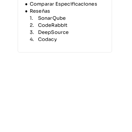
Comparar Especificaciones
Reseñas
SonarQube
CodeRabbit
DeepSource
Codacy
CodeScene
Sourcery
Gitar
PullRequest
Qodo
Macroscope
Otras Herramientas de
Revisión de Código con IA
Reseñas Relacionadas
Criterios de Selección
Cómo Elegir
¿Qué Son las Herramientas de
Revisión de Código con IA?