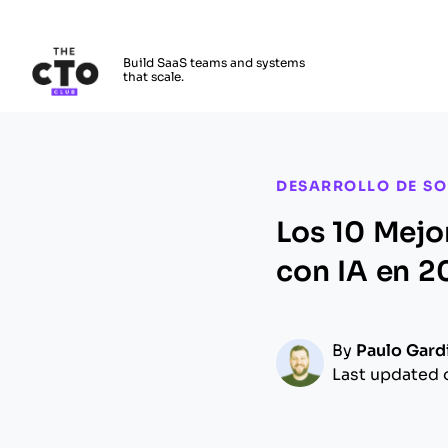
The CTO Club
Build SaaS teams and systems
that scale.
Skip to main content
DESARROLLO DE S
Los 10 Mejo
con IA en 2
By
Paulo Gard
Last updated 