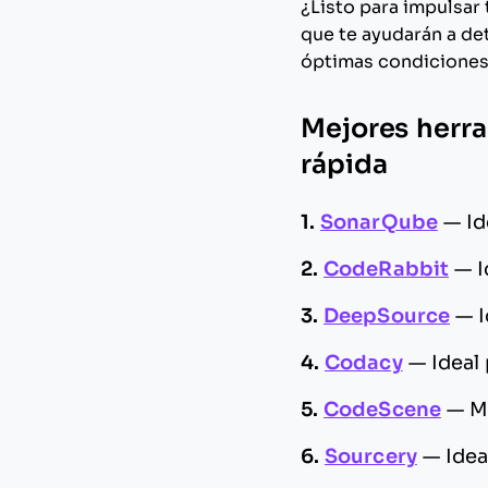
¿Listo para impulsar
que te ayudarán a det
óptimas condiciones
Mejores herra
rápida
1.
SonarQube
—
Id
2.
CodeRabbit
—
I
3.
DeepSource
—
4.
Codacy
—
Ideal
5.
CodeScene
—
M
6.
Sourcery
—
Idea