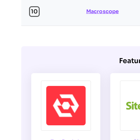
10
Macroscope
Featu