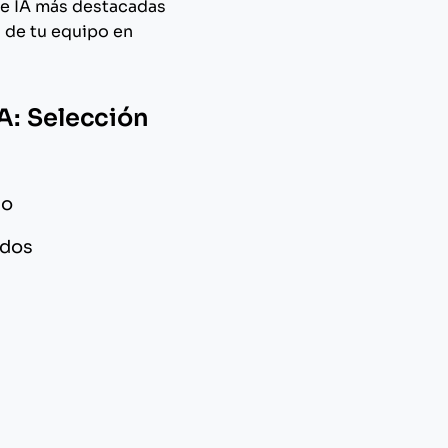
 de IA más destacadas
o de tu equipo en
A: Selección
go
ados