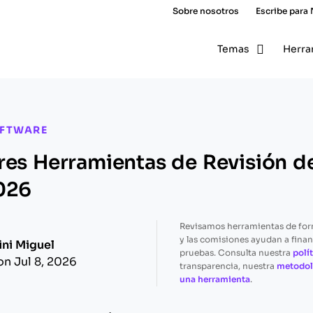
Sobre nosotros
Escribe para
Temas
Herra
OFTWARE
res Herramientas de Revisión 
026
Revisamos herramientas de fo
y las comisiones ayudan a finan
ini Miguel
pruebas. Consulta nuestra
polít
on Jul 8, 2026
transparencia, nuestra
metodol
una herramienta
.