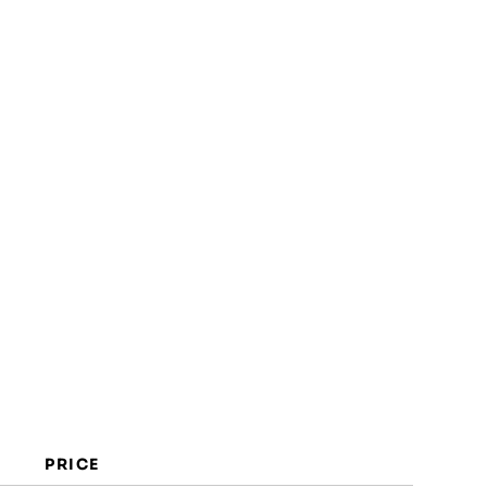
Características
Beneficios
Costos y Precios
Preguntas Frecuentes
PRICE