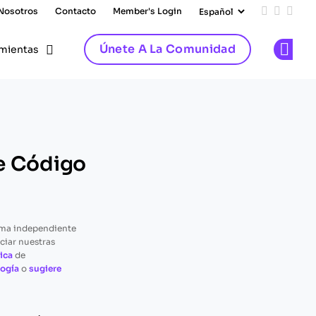
 Nosotros
Contacto
Member's Login
Add us on
Follow 
Follo
Únete A La Comunidad
mientas
Op
de Código
rma independiente
ciar nuestras
ica
de
ogía
o
sugiere