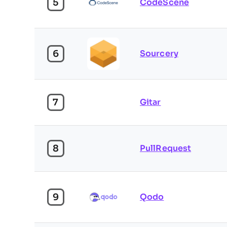
5
CodeScene
6
Sourcery
7
Gitar
8
PullRequest
9
Qodo