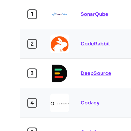
1
SonarQube
2
CodeRabbit
3
DeepSource
4
Codacy