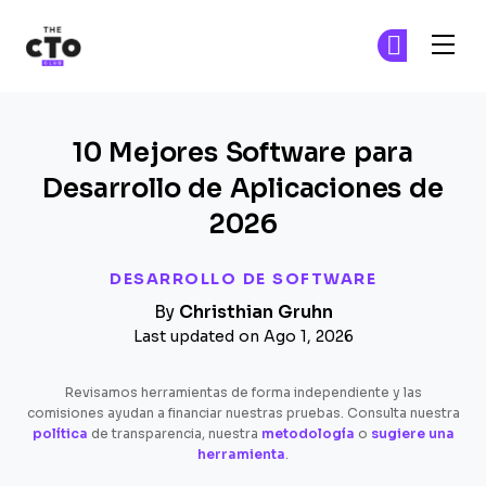
The CTO Club
Ún
Ún
Skip to main content
10 Mejores Software para
Desarrollo de Aplicaciones de
2026
DESARROLLO DE SOFTWARE
By
Christhian Gruhn
Last updated on Ago 1, 2026
Revisamos herramientas de forma independiente y las
comisiones ayudan a financiar nuestras pruebas. Consulta nuestra
política
de transparencia, nuestra
metodología
o
sugiere una
herramienta
.