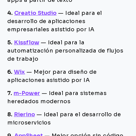
apps a partir de texto
4.
Creatio Studio
—
Ideal para el
desarrollo de aplicaciones
empresariales asistido por IA
5.
Kissflow
—
Ideal para la
automatización personalizada de flujos
de trabajo
6.
Wix
—
Mejor para diseño de
aplicaciones asistido por IA
7.
m-Power
—
Ideal para sistemas
heredados modernos
8.
Rierino
—
Ideal para el desarrollo de
microservicios
9.
AppSheet
—
Mejor opción sin código