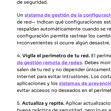
de seguridad.
Un
sistema de gestión de la configurac
de red— indican qué configuraciones est
respaldan automáticamente cuando se rea
configuración permite rastrear los cambio
inconvenientes si ocurre algún desastre.
4.
Vigila el perímetro de tu red.
El perím
de gestión remota de redes
. Debes monit
salen de tu red y no depender únicamente
Internet para evitar intrusiones. Los co
aplicaciones y los
sistemas de prevenció
evitar accesos no deseados en el perímet
5.
Actualiza y repite.
Aplicar actualizaci
buena práctica de seguridad, pero lo es a