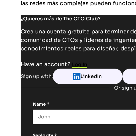
las redes más complejas pueden funciona
¿Quieres más de The CTO Club?
Crea una cuenta gratuita para terminar de
comunidad de CTOs y líderes de ingenie
conocimientos reales para diseñar, despl
Have an account?
Log In
Sign up with:
LinkedIn
Or sign u
Name
*
First name
Seniority
*