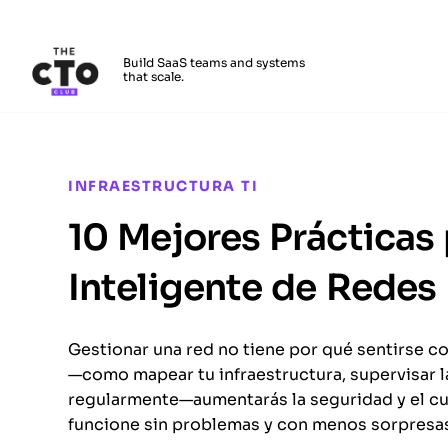
The CTO Club
Build SaaS teams and systems
that scale.
Skip to main content
INFRAESTRUCTURA TI
10 Mejores Prácticas
Inteligente de Redes
Gestionar una red no tiene por qué sentirse co
—como mapear tu infraestructura, supervisar l
regularmente—aumentarás la seguridad y el c
funcione sin problemas y con menos sorpresa