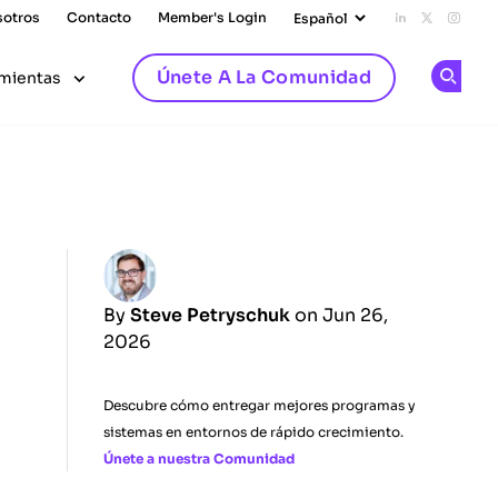
sotros
Contacto
Member's Login
Add us on L
Follow u
Follo
Únete A La Comunidad
mientas
Op
By
Steve Petryschuk
on Jun 26,
2026
Descubre cómo entregar mejores programas y
sistemas en entornos de rápido crecimiento.
Únete a nuestra Comunidad