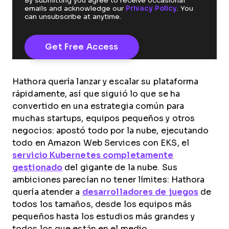
By submitting you agree to receive occasional
emails and acknowledge our
Privacy Policy
. You
can unsubscribe at anytime.
Hathora quería lanzar y escalar su plataforma
rápidamente, así que siguió lo que se ha
convertido en una estrategia común para
muchas startups, equipos pequeños y otros
negocios: apostó todo por la nube, ejecutando
todo en Amazon Web Services con EKS, el
servicio Kubernetes completamente
gestionado
del gigante de la nube. Sus
ambiciones parecían no tener límites: Hathora
quería atender a
desarrolladores de juegos
de
todos los tamaños, desde los equipos más
pequeños hasta los estudios más grandes y
todos los que están en el medio.