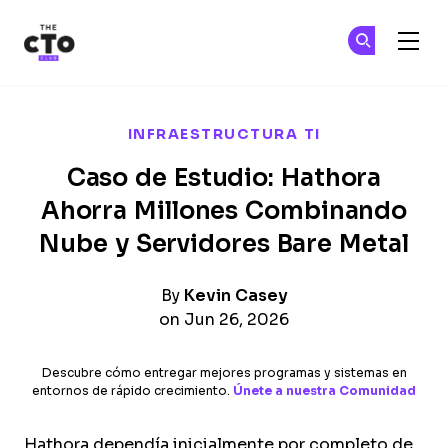
The CTO Club
Ún
Ún
Skip to main content
INFRAESTRUCTURA TI
Caso de Estudio: Hathora
Ahorra Millones Combinando
Nube y Servidores Bare Metal
By
Kevin Casey
on Jun 26, 2026
Descubre cómo entregar mejores programas y sistemas en
entornos de rápido crecimiento.
Únete a nuestra Comunidad
Hathora dependía inicialmente por completo de