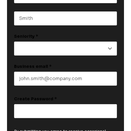
First name
Last name
Seniority
*
Business email
*
Create Password
*