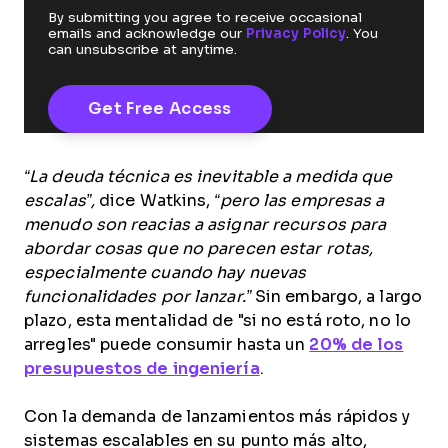
By submitting you agree to receive occasional
emails and acknowledge our
Privacy Policy
. You
can unsubscribe at anytime.
“La deuda técnica es inevitable a medida que
escalas”,
dice Watkins,
“pero las empresas a
menudo son reacias a asignar recursos para
abordar cosas que no parecen estar rotas,
especialmente cuando hay nuevas
funcionalidades por lanzar.”
Sin embargo, a largo
plazo, esta mentalidad de "si no está roto, no lo
arregles" puede consumir hasta un
20% de los
presupuestos de ingeniería
.
Con la demanda de lanzamientos más rápidos y
sistemas escalables en su punto más alto,