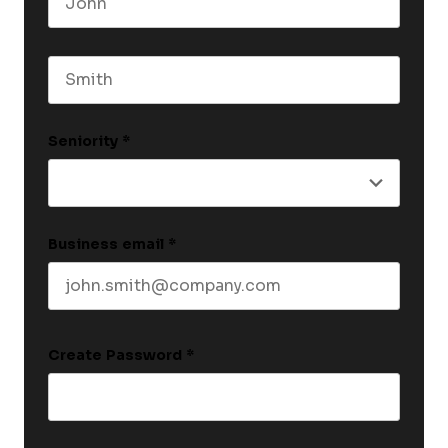
First name
Last name
Seniority
*
Business email
*
Create Password
*