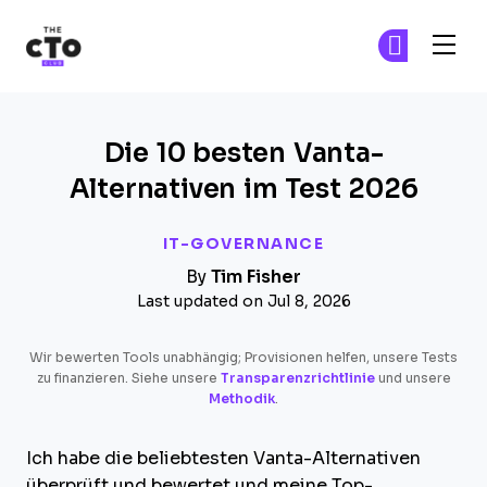
The CTO Club
Tr
Tr
Skip to main content
Die 10 besten Vanta-
Alternativen im Test 2026
IT-GOVERNANCE
By
Tim Fisher
Last updated on Jul 8, 2026
Wir bewerten Tools unabhängig; Provisionen helfen, unsere Tests
zu finanzieren. Siehe unsere
Transparenzrichtlinie
und unsere
Methodik
.
Ich habe die beliebtesten Vanta-Alternativen
überprüft und bewertet und meine Top-