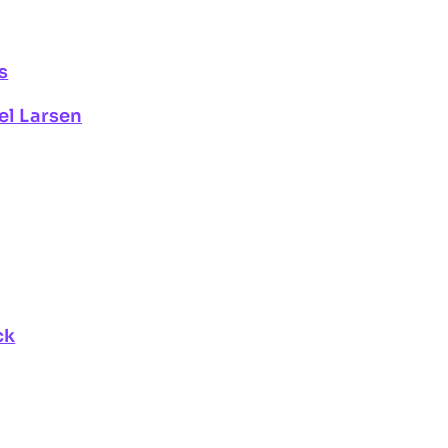
s
el Larsen
ck