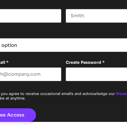
Last name
ail
*
Create Password
*
 you agree to receive occasional emails and acknowledge our
Privac
be at anytime.