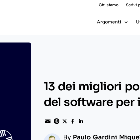
Chi siamo
Scrivi 
Argomenti
U
13 dei migliori p
del software per 
Share through Email
Print this page
Share on Pinterest
Share on Twitter
Share on Facebook
Share on Linked
By
Paulo Gardini Migue