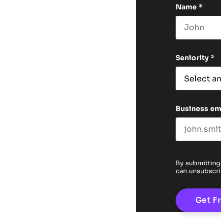
Name
*
First name
Seniority
*
Business em
By submitting
can unsubscri