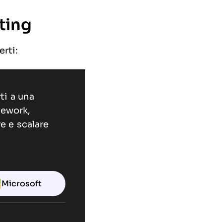
ting
rti:
ti a una
mework,
e e scalare
Microsoft