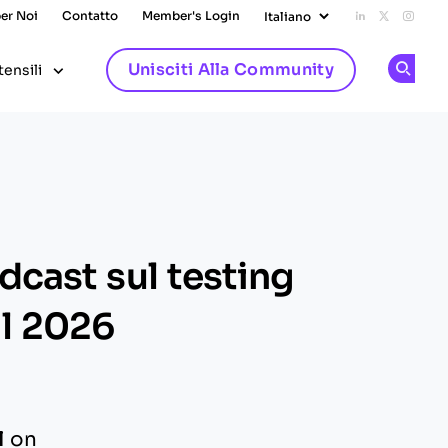
per Noi
Contatto
Member's Login
Add us on L
Follow u
Follo
Unisciti Alla Community
tensili
Op
odcast sul testing
il 2026
In
l
on