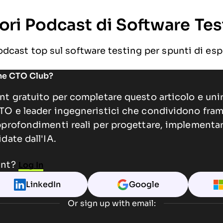
iori Podcast di Software Tes
odcast top sul software testing per spunti di espe
The CTO Club?
t gratuito per completare questo articolo e unir
TO e leader ingegneristici che condividono fra
profondimenti reali per progettare, implementar
date dall'IA.
unt?
Log In
LinkedIn
Google
Or sign up with email: