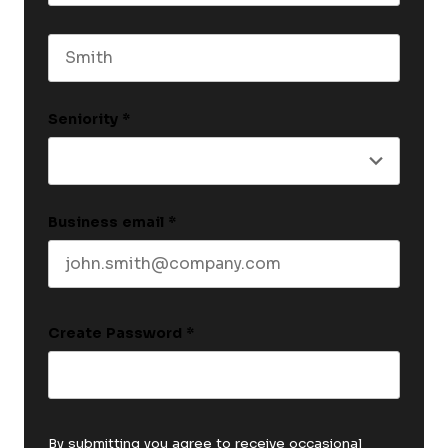
First name
Last name
Seniority
*
Business email
*
Create Password
*
By submitting you agree to receive occasional