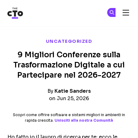
The CTO Club
Un
Un
Skip to main content
UNCATEGORIZED
9 Migliori Conferenze sulla
Trasformazione Digitale a cui
Partecipare nel 2026-2027
By
Katie Sanders
on Jun 25, 2026
Scopri come offrire software e sistemi migliori in ambienti in
rapida crescita.
Unisciti alla nostra Comunità
Ho fatto io il lavoro di ricerca per te: ecco le