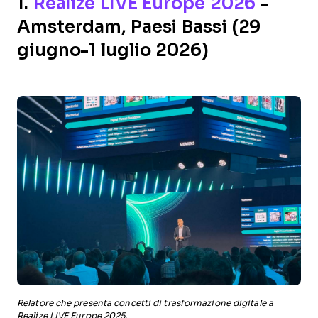
1.
Realize LIVE Europe 2026
-
Amsterdam, Paesi Bassi (29
giugno-1 luglio 2026)
Relatore che presenta concetti di trasformazione digitale a
Realize LIVE Europe 2025.