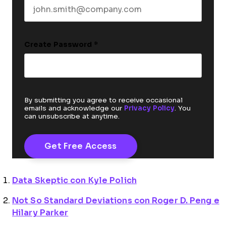
Create Password
*
By submitting you agree to receive occasional
emails and acknowledge our
Privacy Policy
. You
can unsubscribe at anytime.
Data Skeptic con Kyle Polich
Not So Standard Deviations con Roger D. Peng e
Hilary Parker