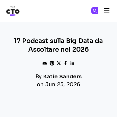
The CTO Club
Un
Un
Skip to main content
17 Podcast sulla Big Data da
Ascoltare nel 2026
Share through Email
Print this page
Share on Pinterest
Share on Twitter
Share on Faceboo
Share on Linke
By
Katie Sanders
on Jun 25, 2026