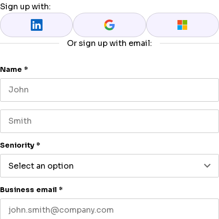
Sign up with:
Or sign up with email:
Name
*
First name
Last name
Seniority
*
Business email
*