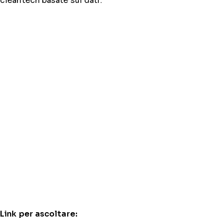
cleantech basate sui dati.
Link per ascoltare: