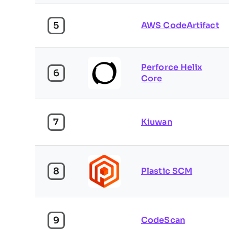
5
AWS CodeArtifact
Perforce Helix
6
Core
7
Kiuwan
8
Plastic SCM
9
CodeScan