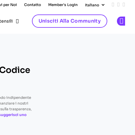
vi per Noi
Contatto
Member's Login
Add us on
Follow 
Follo
Unisciti Alla Community
tensili
Op
l Codice
odo indipendente
nanziare i nostri
sulla trasparenza,
suggerisci uno