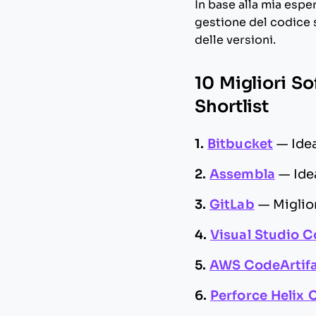
In base alla mia espe
gestione del codice s
delle versioni.
10 Migliori S
Shortlist
1.
Bitbucket
—
Ide
2.
Assembla
—
Ide
3.
GitLab
—
Miglio
4.
Visual Studio 
5.
AWS CodeArtif
6.
Perforce Helix 