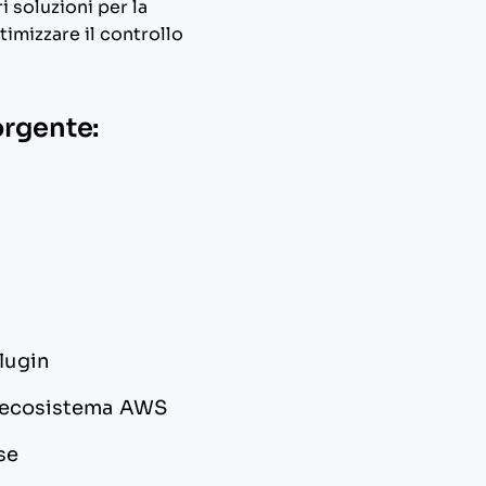
i soluzioni per la
timizzare il controllo
orgente:
plugin
ll’ecosistema AWS
se