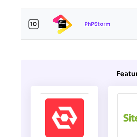
10
PhPStorm
Featu