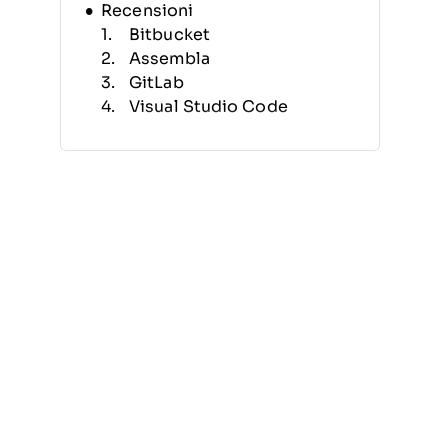
Recensioni
Bitbucket
Assembla
GitLab
Visual Studio Code
AWS CodeArtifact
Perforce Helix Core
Kiuwan
Plastic SCM
CodeScan
PhPStorm
Altri Software SCM
Recensioni Correlate
Criteri di Selezione
Come Scegliere
Cos’è un Software SCM?
Funzionalità
Vantaggi
Costi e Prezzi