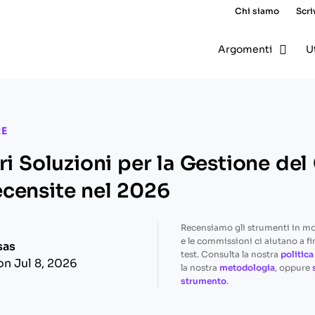
Chi siamo
Scri
Argomenti
U
RE
ri Soluzioni per la Gestione de
censite nel 2026
Recensiamo gli strumenti in m
e le commissioni ci aiutano a fi
sas
test. Consulta la nostra
politica
on Jul 8, 2026
la nostra
metodologia
, oppure
strumento
.