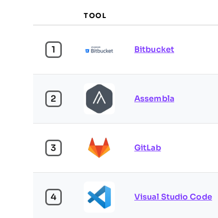
TOOL
1
Bitbucket
2
Assembla
3
GitLab
4
Visual Studio Code