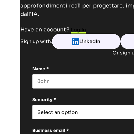
approfondimenti reali per progettare, im
dall'IA.
Have an account?
Log In
Sign up with:
LinkedIn
Or sign u
Name
*
First name
Seniority
*
Business email
*