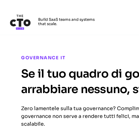
The CTO Club
Build SaaS teams and systems
that scale.
Skip to main content
GOVERNANCE IT
Se il tuo quadro di g
arrabbiare nessuno, s
Zero lamentele sulla tua governance? Complim
governance non serve a rendere tutti felici, ma
scalabile.