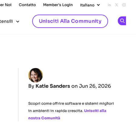
per Noi
Contatto
Member's Login
Add us on L
Follow u
Follo
Unisciti Alla Community
tensili
Op
By
Katie Sanders
on Jun 26, 2026
Scopri come offrire software e sistemi migliori
in ambienti in rapida crescita.
Unisciti alla
nostra Comunità