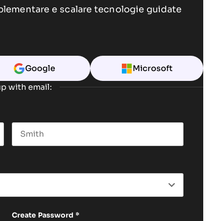
plementare e scalare tecnologie guidate
Google
Microsoft
p with email:
Last name
Create Password
*