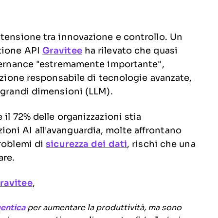
 tensione tra innovazione e controllo. Un
tione API
Gravitee
ha rilevato che quasi
vernance "estremamente importante",
buzione responsabile di tecnologie avanzate,
i grandi dimensioni (LLM).
 il 72% delle organizzazioni stia
oni AI all’avanguardia, molte affrontano
problemi di
sicurezza dei dati
, rischi che una
are.
ravitee
,
gentica
per aumentare la produttività, ma sono